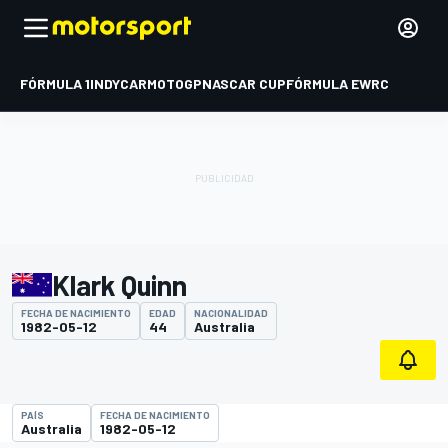
FÓRMULA 1
INDYCAR
MOTOGP
NASCAR CUP
FÓRMULA E
WRC
Klark Quinn
FECHA DE NACIMIENTO
EDAD
NACIONALIDAD
1982-05-12
44
Australia
PAÍS
FECHA DE NACIMIENTO
Australia
1982-05-12