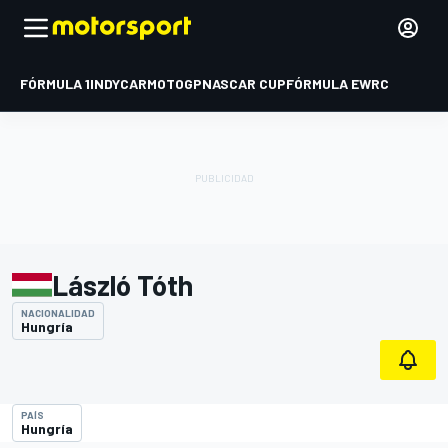
FÓRMULA 1
INDYCAR
MOTOGP
NASCAR CUP
FÓRMULA E
WRC
László Tóth
NACIONALIDAD
Hungría
PAÍS
Hungría