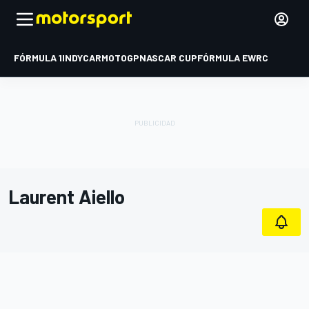
FÓRMULA 1
INDYCAR
MOTOGP
NASCAR CUP
FÓRMULA E
WRC
Laurent Aiello