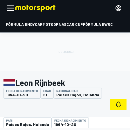
FÓRMULA 1
INDYCAR
MOTOGP
NASCAR CUP
FÓRMULA E
WRC
Leon Rijnbeek
FECHA DE NACIMIENTO
EDAD
NACIONALIDAD
1964-10-20
61
Países Bajos, Holanda
PAÍS
FECHA DE NACIMIENTO
Países Bajos, Holanda
1964-10-20