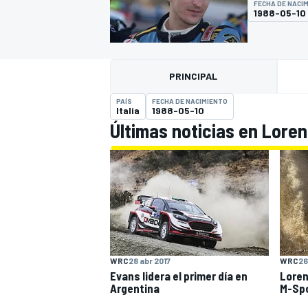
FECHA DE NACI
1988-05-10
INDYCAR
PRINCIPAL
PAÍS
FECHA DE NACIMIENTO
Italia
1988-05-10
Últimas noticias en Loren
MOTOGP
WRC
26
WRC
28 abr 2017
Loren
Evans lidera el primer día en
M-Spo
Argentina