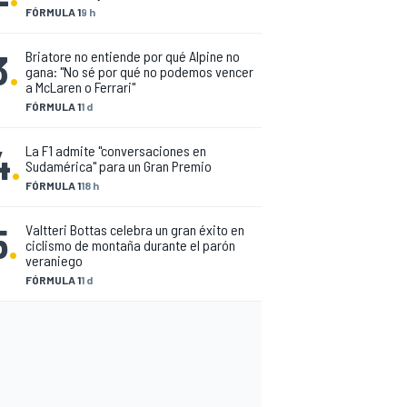
FÓRMULA 1
9 h
3
.
Briatore no entiende por qué Alpine no
gana: "No sé por qué no podemos vencer
a McLaren o Ferrari"
FÓRMULA 1
1 d
4
.
La F1 admite "conversaciones en
Sudamérica" para un Gran Premio
FÓRMULA 1
18 h
5
.
Valtteri Bottas celebra un gran éxito en
ciclismo de montaña durante el parón
veraniego
FÓRMULA 1
1 d