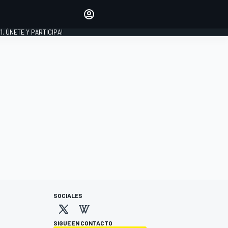
favoritos
Haz que se oiga tu voz
comentando artículos.
1, ÚNETE Y PARTICIPA!
INICIAR SESIÓN
EDICIÓN
LATINOAMÉRICA
SOCIALES
SIGUE EN CONTACTO