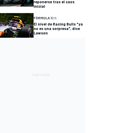
reponerse tras el caos
inicial
FÓRMULA 1
2 h
El nivel de Racing Bulls "ya
no es una sorpresa", dice
Lawson