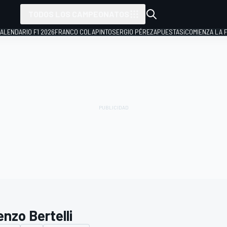
TODOS LOS CAMPEONATOS
ALENDARIO F1 2026
FRANCO COLAPINTO
SERGIO PÉREZ
APUESTAS
¡COMIENZA LA F
nzo Bertelli