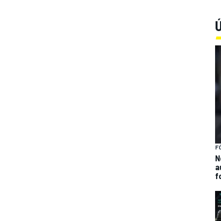
Ú
F
N
a
f