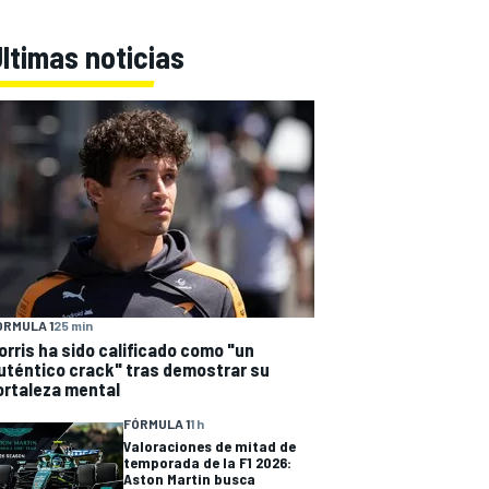
ltimas noticias
ÓRMULA 1
25 min
orris ha sido calificado como "un
uténtico crack" tras demostrar su
ortaleza mental
FÓRMULA 1
1 h
Valoraciones de mitad de
temporada de la F1 2026:
Aston Martin busca