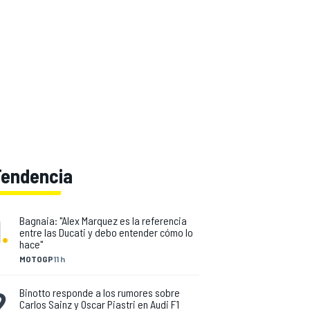
Tendencia
1
.
Bagnaia: "Alex Marquez es la referencia
entre las Ducati y debo entender cómo lo
hace"
MOTOGP
11 h
2
.
Binotto responde a los rumores sobre
Carlos Sainz y Oscar Piastri en Audi F1