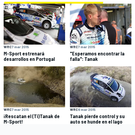
WRC
7 mar 2015
WRC
7 mar 2015
M-Sport estrenará
"Esperamos encontrar la
desarrollos en Portugal
falla": Tanak
WRC
7 mar 2015
WRC
6 mar 2015
¡Rescatan el (Ti)Tanak de
Tanak pierde control y su
M-Sport!
auto se hunde en el lago