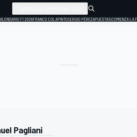
TODOS LOS CAMPEONATOS
ALENDARIO F1 2026
FRANCO COLAPINTO
SERGIO PÉREZ
APUESTAS
¡COMIENZA LA F
uel Pagliani