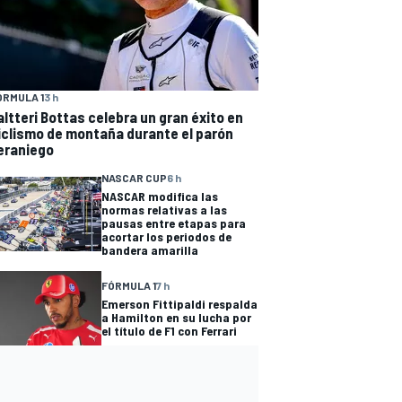
ÓRMULA 1
3 h
altteri Bottas celebra un gran éxito en
iclismo de montaña durante el parón
eraniego
NASCAR CUP
6 h
NASCAR modifica las
normas relativas a las
pausas entre etapas para
acortar los periodos de
bandera amarilla
FÓRMULA 1
7 h
Emerson Fittipaldi respalda
a Hamilton en su lucha por
el título de F1 con Ferrari