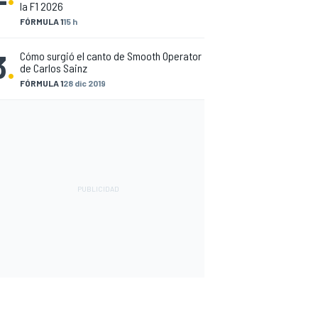
la F1 2026
FÓRMULA 1
15 h
3
.
Cómo surgió el canto de Smooth Operator
de Carlos Sainz
FÓRMULA 1
28 dic 2019