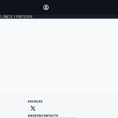
favoritos
Haz que se oiga tu voz
comentando artículos.
1, ÚNETE Y PARTICIPA!
INICIAR SESIÓN
EDICIÓN
LATINOAMÉRICA
SOCIALES
SIGUE EN CONTACTO