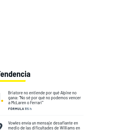
Tendencia
1
.
Briatore no entiende por qué Alpine no
gana: "No sé por qué no podemos vencer
a McLaren o Ferrari"
FÓRMULA 1
15 h
2
.
Vowles envía un mensaje desafiante en
medio de las dificultades de Williams en