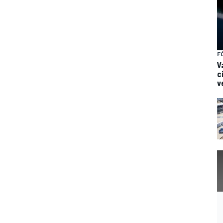
F
V
c
v