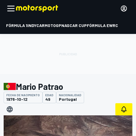
FÓRMULA 1
INDYCAR
MOTOGP
NASCAR CUP
FÓRMULA E
WRC
Mario Patrao
FECHA DE NACIMIENTO
EDAD
NACIONALIDAD
1976-10-12
49
Portugal