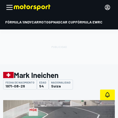
FÓRMULA 1
INDYCAR
MOTOGP
NASCAR CUP
FÓRMULA E
WRC
Mark Ineichen
FECHA DE NACIMIENTO
EDAD
NACIONALIDAD
1971-08-26
54
Suiza