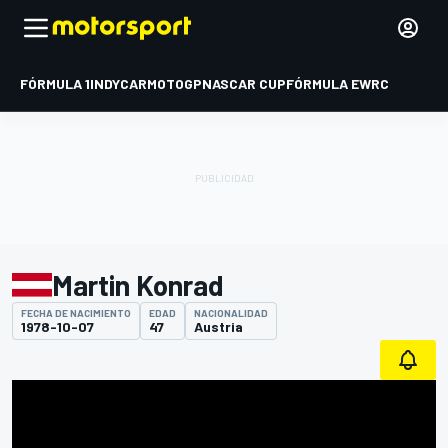
FÓRMULA 1
INDYCAR
MOTOGP
NASCAR CUP
FÓRMULA E
WRC
Martin Konrad
FECHA DE NACIMIENTO
EDAD
NACIONALIDAD
1978-10-07
47
Austria