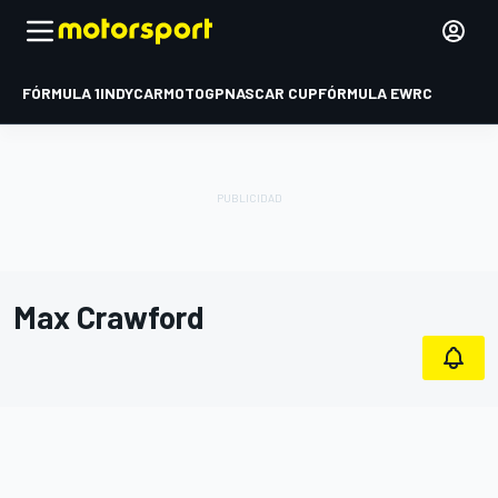
FÓRMULA 1
INDYCAR
MOTOGP
NASCAR CUP
FÓRMULA E
WRC
Max Crawford