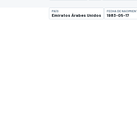
INDYCAR
PAÍS
FECHA DE NACIMIEN
Emiratos Árabes Unidos
1983-05-17
MOTOGP