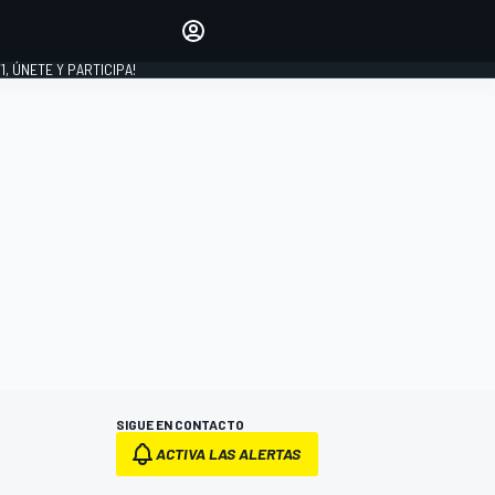
favoritos
Haz que se oiga tu voz
comentando artículos.
1, ÚNETE Y PARTICIPA!
INICIAR SESIÓN
EDICIÓN
LATINOAMÉRICA
SIGUE EN CONTACTO
ACTIVA LAS ALERTAS