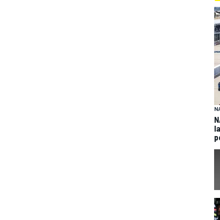
N
N
l
p