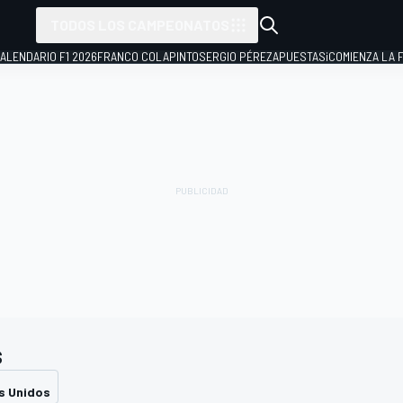
TODOS LOS CAMPEONATOS
ALENDARIO F1 2026
FRANCO COLAPINTO
SERGIO PÉREZ
APUESTAS
¡COMIENZA LA F
s
s Unidos