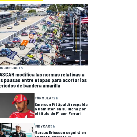
ASCAR CUP
1 h
ASCAR modifica las normas relativas a
as pausas entre etapas para acortar los
eriodos de bandera amarilla
FÓRMULA 1
2 h
Emerson Fittipaldi respalda
a Hamilton en su lucha por
el título de F1 con Ferrari
INDYCAR
3 h
Marcus Ericsson seguirá en
Andretti durante la