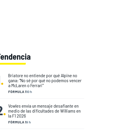
Tendencia
1
.
Briatore no entiende por qué Alpine no
gana: "No sé por qué no podemos vencer
a McLaren o Ferrari"
FÓRMULA 1
10 h
2
.
Vowles envía un mensaje desafiante en
medio de las dificultades de Williams en
la F1 2026
FÓRMULA 1
9 h