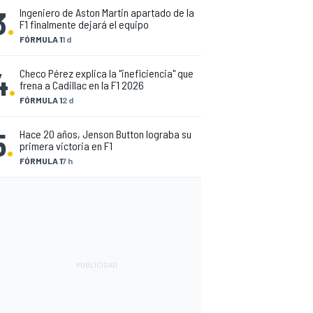
3
.
Ingeniero de Aston Martin apartado de la
F1 finalmente dejará el equipo
FÓRMULA 1
1 d
4
.
Checo Pérez explica la "ineficiencia" que
frena a Cadillac en la F1 2026
FÓRMULA 1
2 d
5
.
Hace 20 años, Jenson Button lograba su
primera victoria en F1
FÓRMULA 1
7 h