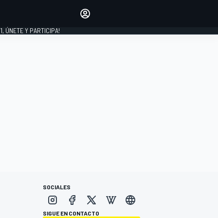
favoritos
Haz que se oiga tu voz
comentando artículos.
1, ÚNETE Y PARTICIPA!
INICIAR SESIÓN
EDICIÓN
LATINOAMÉRICA
SOCIALES
SIGUE EN CONTACTO