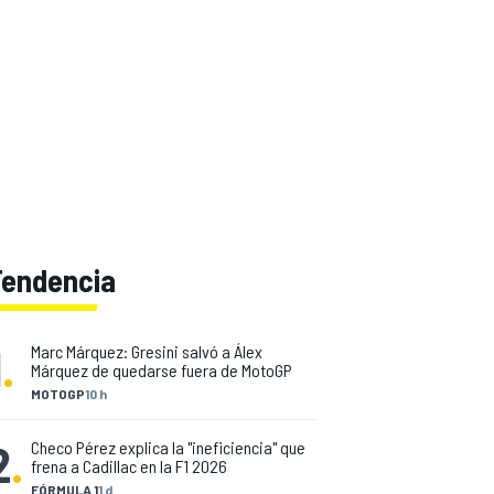
Tendencia
1
.
Marc Márquez: Gresini salvó a Álex
Márquez de quedarse fuera de MotoGP
MOTOGP
10 h
2
.
Checo Pérez explica la "ineficiencia" que
frena a Cadillac en la F1 2026
FÓRMULA 1
1 d