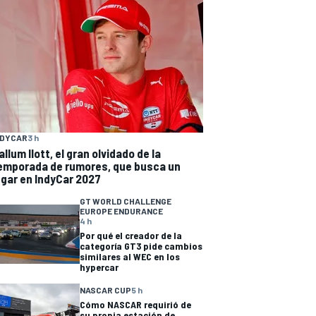
NDYCAR
3 h
allum Ilott, el gran olvidado de la
emporada de rumores, que busca un
ugar en IndyCar 2027
GT WORLD CHALLENGE
EUROPE ENDURANCE
4 h
Por qué el creador de la
categoría GT3 pide cambios
similares al WEC en los
hypercar
NASCAR CUP
5 h
Cómo NASCAR requirió de
su propia estación de