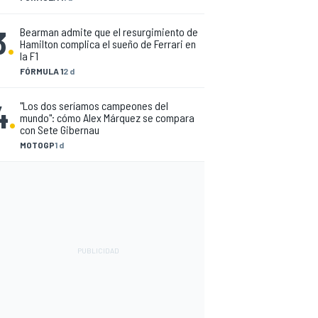
3
.
Bearman admite que el resurgimiento de
Hamilton complica el sueño de Ferrari en
la F1
FÓRMULA 1
2 d
4
.
"Los dos seríamos campeones del
mundo": cómo Alex Márquez se compara
con Sete Gibernau
MOTOGP
1 d