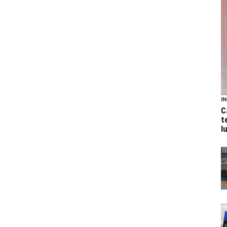
I
C
t
l