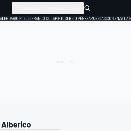
TODOS LOS CAMPEONATOS
ALENDARIO F1 2026
FRANCO COLAPINTO
SERGIO PÉREZ
APUESTAS
¡COMIENZA LA F
 Alberico