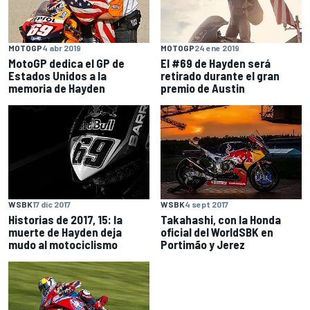
MOTOGP
4 abr 2019
MOTOGP
24 ene 2019
MotoGP dedica el GP de
El #69 de Hayden será
Estados Unidos a la
retirado durante el gran
memoria de Hayden
premio de Austin
WSBK
17 dic 2017
WSBK
4 sept 2017
Historias de 2017, 15: la
Takahashi, con la Honda
muerte de Hayden deja
oficial del WorldSBK en
mudo al motociclismo
Portimão y Jerez