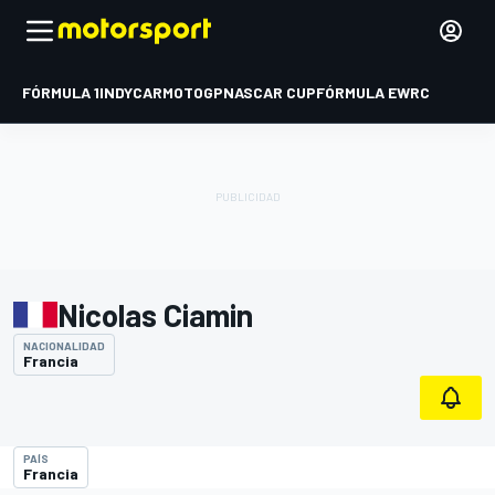
FÓRMULA 1
INDYCAR
MOTOGP
NASCAR CUP
FÓRMULA E
WRC
Nicolas Ciamin
NACIONALIDAD
Francia
PAÍS
Francia