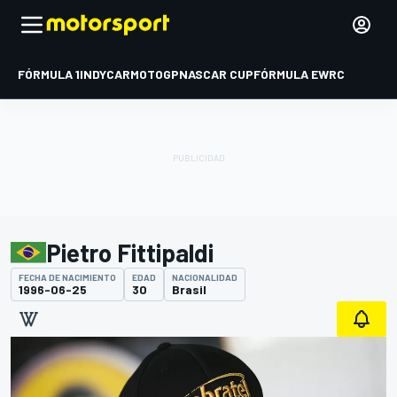
FÓRMULA 1
INDYCAR
MOTOGP
NASCAR CUP
FÓRMULA E
WRC
Pietro Fittipaldi
FECHA DE NACIMIENTO
EDAD
NACIONALIDAD
1996-06-25
30
Brasil