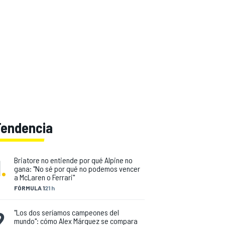
Tendencia
1
.
Briatore no entiende por qué Alpine no
gana: "No sé por qué no podemos vencer
a McLaren o Ferrari"
FÓRMULA 1
21 h
2
.
"Los dos seríamos campeones del
mundo": cómo Alex Márquez se compara