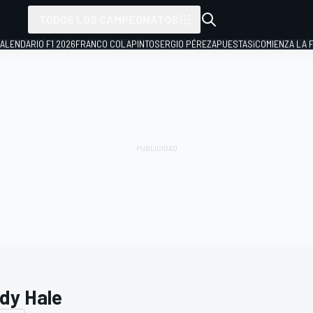
TODOS LOS CAMPEONATOS
ALENDARIO F1 2026
FRANCO COLAPINTO
SERGIO PÉREZ
APUESTAS
¡COMIENZA LA F
dy Hale