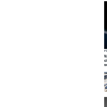
F
V
c
v