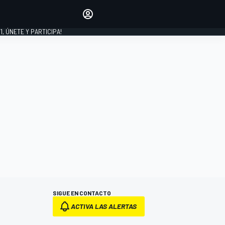
favoritos
Haz que se oiga tu voz
comentando artículos.
1, ÚNETE Y PARTICIPA!
INICIAR SESIÓN
EDICIÓN
LATINOAMÉRICA
SIGUE EN CONTACTO
ACTIVA LAS ALERTAS