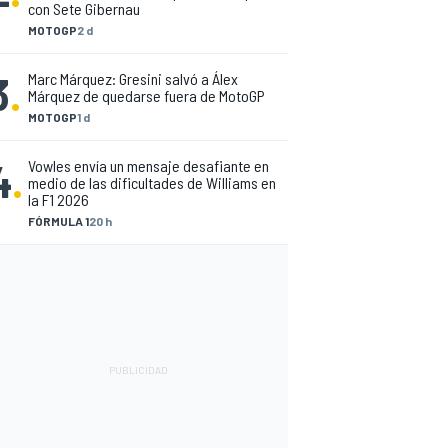
con Sete Gibernau
MOTOGP
2 d
3
.
Marc Márquez: Gresini salvó a Álex
Márquez de quedarse fuera de MotoGP
MOTOGP
1 d
4
.
Vowles envía un mensaje desafiante en
medio de las dificultades de Williams en
la F1 2026
FÓRMULA 1
20 h