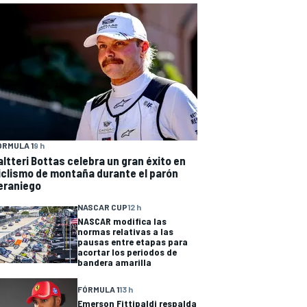
ÓRMULA 1
9 h
altteri Bottas celebra un gran éxito en
iclismo de montaña durante el parón
eraniego
NASCAR CUP
12 h
NASCAR modifica las
normas relativas a las
pausas entre etapas para
acortar los periodos de
bandera amarilla
FÓRMULA 1
13 h
Emerson Fittipaldi respalda