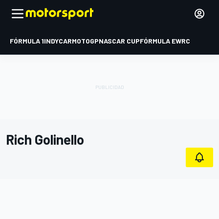
FÓRMULA 1
INDYCAR
MOTOGP
NASCAR CUP
FÓRMULA E
WRC
Rich Golinello