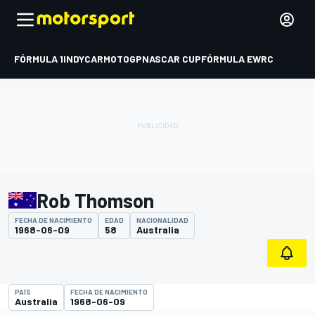
FÓRMULA 1
INDYCAR
MOTOGP
NASCAR CUP
FÓRMULA E
WRC
Rob Thomson
FECHA DE NACIMIENTO
EDAD
NACIONALIDAD
1968-06-09
58
Australia
PAÍS
FECHA DE NACIMIENTO
Australia
1968-06-09