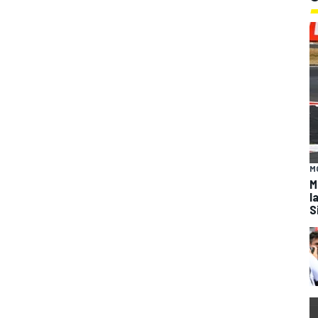
M
M
l
S