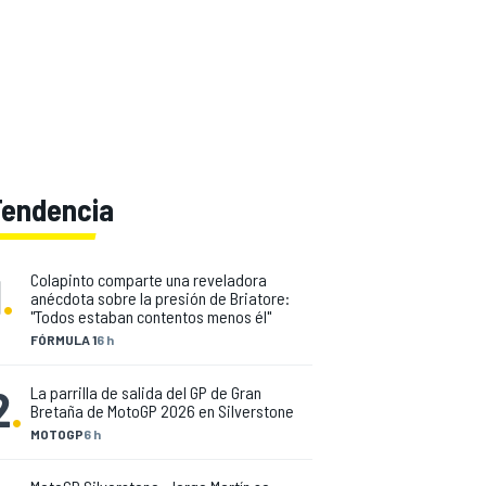
Tendencia
1
.
Colapinto comparte una reveladora
anécdota sobre la presión de Briatore:
"Todos estaban contentos menos él"
FÓRMULA 1
6 h
2
.
La parrilla de salida del GP de Gran
Bretaña de MotoGP 2026 en Silverstone
MOTOGP
6 h