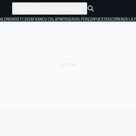
TODOS LOS CAMPEONATOS
ALENDARIO F1 2026
FRANCO COLAPINTO
SERGIO PÉREZ
APUESTAS
¡COMIENZA LA F