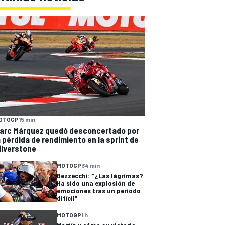
OTOGP
15 min
arc Márquez quedó desconcertado por
a pérdida de rendimiento en la sprint de
ilverstone
MOTOGP
34 min
Bezzecchi: "¿Las lágrimas?
Ha sido una explosión de
emociones tras un periodo
difícil"
MOTOGP
1 h