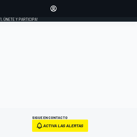
favoritos
Haz que se oiga tu voz
comentando artículos.
1, ÚNETE Y PARTICIPA!
INICIAR SESIÓN
EDICIÓN
LATINOAMÉRICA
SIGUE EN CONTACTO
ACTIVA LAS ALERTAS