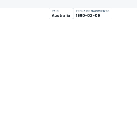
INDYCAR
PAÍS
FECHA DE NACIMIENTO
Australia
1960-02-09
MOTOGP