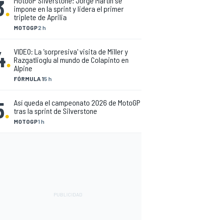
3
.
MotoGP Silverstone: Jorge Martín se
impone en la sprint y lidera el primer
triplete de Aprilia
MOTOGP
2 h
4
.
VIDEO: La 'sorpresiva' visita de Miller y
Razgatlioglu al mundo de Colapinto en
Alpine
FÓRMULA 1
5 h
5
.
Así queda el campeonato 2026 de MotoGP
tras la sprint de Silverstone
MOTOGP
1 h