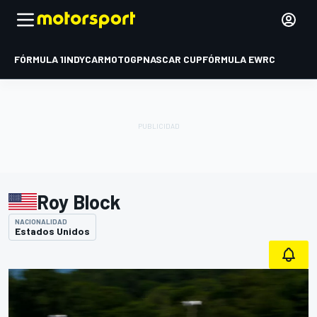
FÓRMULA 1
INDYCAR
MOTOGP
NASCAR CUP
FÓRMULA E
WRC
Roy Block
NACIONALIDAD
Estados Unidos