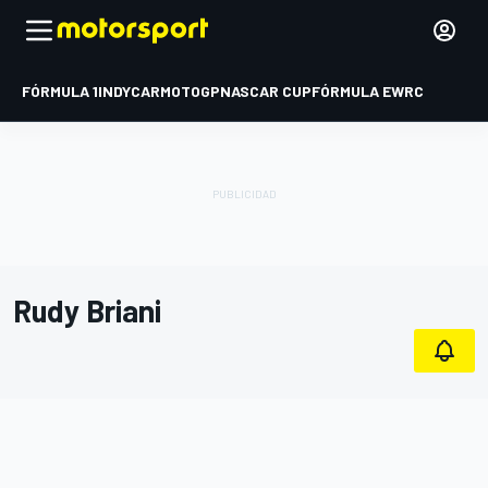
FÓRMULA 1
INDYCAR
MOTOGP
NASCAR CUP
FÓRMULA E
WRC
Rudy Briani