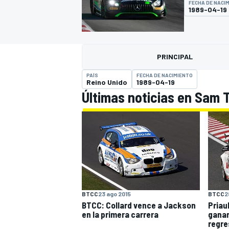
FECHA DE NACI
1989-04-19
INDYCAR
PRINCIPAL
PAÍS
FECHA DE NACIMIENTO
Reino Unido
1989-04-19
Últimas noticias en Sam 
MOTOGP
BTCC
23 ago 2015
BTCC
2
BTCC: Collard vence a Jackson
Priau
en la primera carrera
ganar
regre