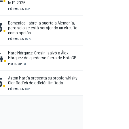
la F1 2026
FÓRMULA 1
5 h
3
.
Domenicali abre la puerta a Alemania,
pero solo se está barajando un circuito
como opción
FÓRMULA 1
4 h
4
.
Marc Márquez: Gresini salvó a Álex
Márquez de quedarse fuera de MotoGP
MOTOGP
1 d
5
.
Aston Martin presenta su propio whisky
Glenfiddich de edición limitada
FÓRMULA 1
6 h