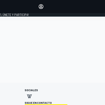
favoritos
Haz que se oiga tu voz
comentando artículos.
1, ÚNETE Y PARTICIPA!
INICIAR SESIÓN
EDICIÓN
LATINOAMÉRICA
SOCIALES
SIGUE EN CONTACTO