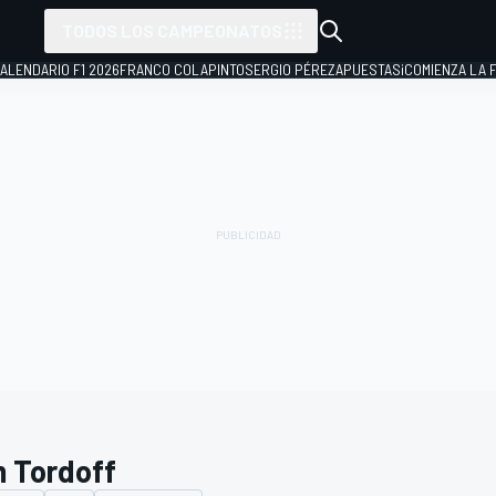
TODOS LOS CAMPEONATOS
ALENDARIO F1 2026
FRANCO COLAPINTO
SERGIO PÉREZ
APUESTAS
¡COMIENZA LA F
 Tordoff