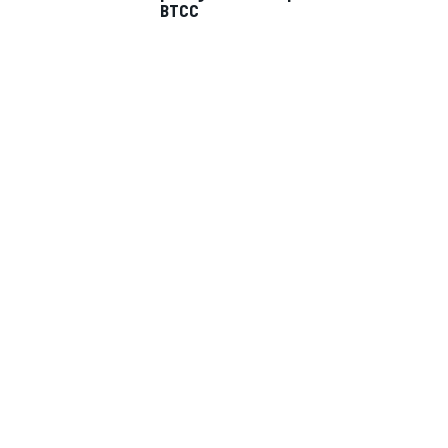
BTCC
FÓRMULA E
WRC