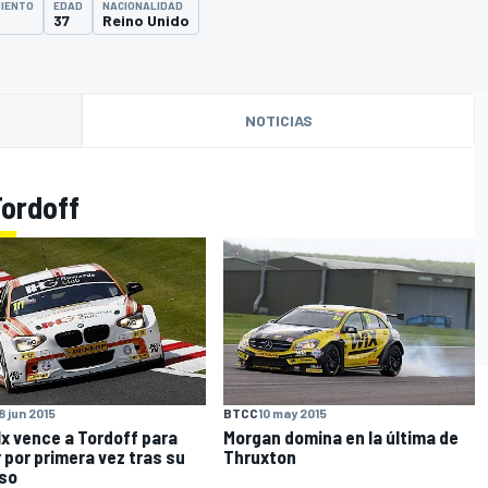
MIENTO
EDAD
NACIONALIDAD
37
Reino Unido
NOTICIAS
Tordoff
8 jun 2015
BTCC
10 may 2015
lx vence a Tordoff para
Morgan domina en la última de
 por primera vez tras su
Thruxton
so