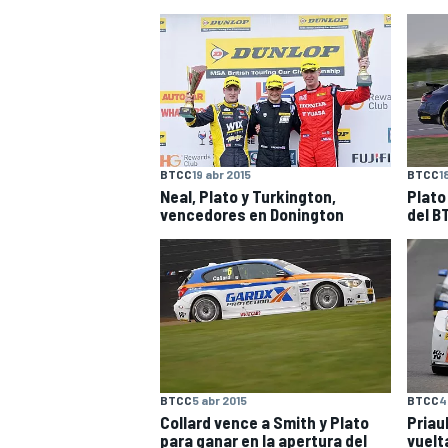
BTCC
19 abr 2015
BTCC
1
NASCAR CUP
Neal, Plato y Turkington,
Plato
vencedores en Donington
del B
BTCC
5 abr 2015
BTCC
4
Collard vence a Smith y Plato
Priaul
para ganar en la apertura del
vuelt