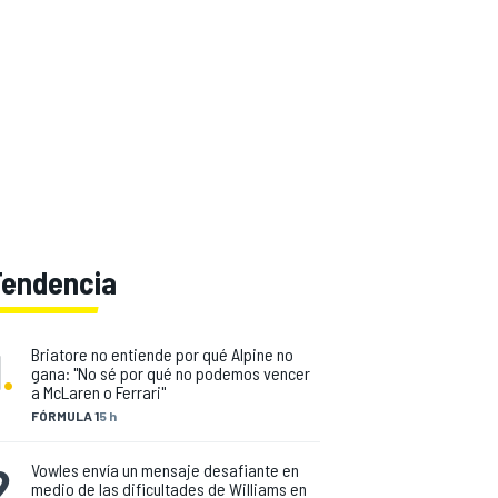
Tendencia
1
.
Briatore no entiende por qué Alpine no
gana: "No sé por qué no podemos vencer
a McLaren o Ferrari"
FÓRMULA 1
5 h
2
.
Vowles envía un mensaje desafiante en
medio de las dificultades de Williams en