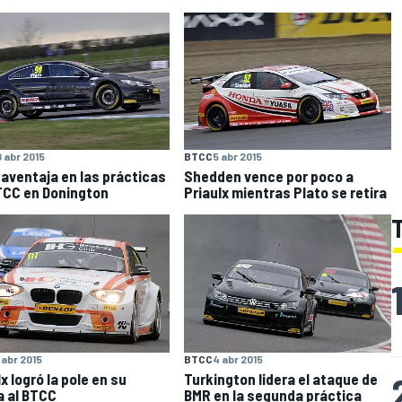
8 abr 2015
BTCC
5 abr 2015
 aventaja en las prácticas
Shedden vence por poco a
TCC en Donington
Priaulx mientras Plato se retira
 abr 2015
BTCC
4 abr 2015
x logró la pole en su
Turkington lidera el ataque de
a al BTCC
BMR en la segunda práctica