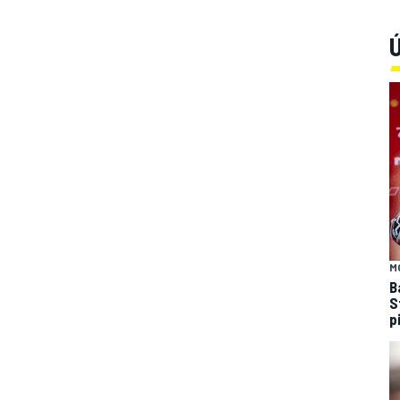
Ú
M
B
S
p