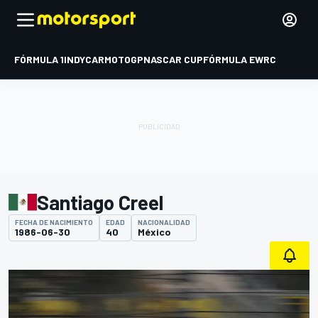
FÓRMULA 1
INDYCAR
MOTOGP
NASCAR CUP
FÓRMULA E
WRC
Santiago Creel
FECHA DE NACIMIENTO
EDAD
NACIONALIDAD
1986-06-30
40
México