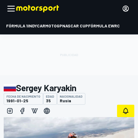
FÓRMULA 1
INDYCAR
MOTOGP
NASCAR CUP
FÓRMULA E
WRC
Sergey Karyakin
FECHA DE NACIMIENTO
EDAD
NACIONALIDAD
1991-01-25
35
Rusia