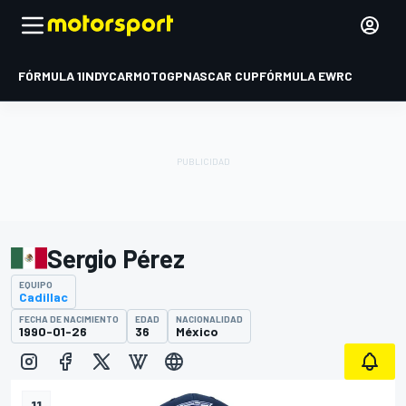
FÓRMULA 1
INDYCAR
MOTOGP
NASCAR CUP
FÓRMULA E
WRC
Sergio Pérez
EQUIPO
Cadillac
FECHA DE NACIMIENTO
EDAD
NACIONALIDAD
1990-01-26
36
México
11