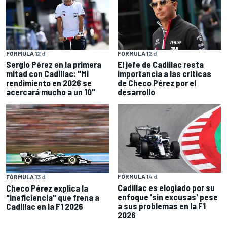
FÓRMULA 1
2 d
FÓRMULA 1
2 d
Sergio Pérez en la primera
El jefe de Cadillac resta
mitad con Cadillac: "Mi
importancia a las críticas
rendimiento en 2026 se
de Checo Pérez por el
acercará mucho a un 10"
desarrollo
FÓRMULA 1
4 d
FÓRMULA 1
3 d
Cadillac es elogiado por su
Checo Pérez explica la
enfoque 'sin excusas' pese
"ineficiencia" que frena a
a sus problemas en la F1
Cadillac en la F1 2026
2026