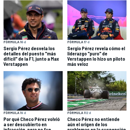
FÓRMULA 1
7 d
FÓRMULA 1
6 d
Sergio Pérez revela cómo el
Sergio Pérez desvela los
liderazgo "puro" de
detalles del puesto "más
Verstappen lo hizo un piloto
difícil" de la F1, junto a Max
más veloz
Verstappen
FÓRMULA 1
9 d
FÓRMULA 1
12 d
Por qué Checo Pérez volvió
Checo Pérez no entiende
a ser descubierto en
aún el origen de los
infracción, pero no fue
problemas en la suspensión