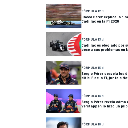
FÓRMULA 1
2 d
Checo Pérez explica la "in
Cadillac en la F1 2026
FÓRMULA 1
3 d
Cadillac es elogiado por s
pese a sus problemas en l
NASCAR CUP
FÓRMULA 1
5 d
Sergio Pérez desvela los 
difícil" de la F1, junto a 
FÓRMULA 1
6 d
Sergio Pérez revela cómo e
Verstappen lo hizo un pil
FÓRMULA 1
8 d