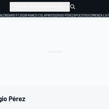
TODOS LOS CAMPEONATOS
ALENDARIO F1 2026
FRANCO COLAPINTO
SERGIO PÉREZ
APUESTAS
¡COMIENZA LA F
gio Pérez