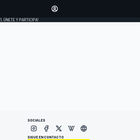
favoritos
Haz que se oiga tu voz
comentando artículos.
1, ÚNETE Y PARTICIPA!
INICIAR SESIÓN
EDICIÓN
LATINOAMÉRICA
SOCIALES
SIGUE EN CONTACTO