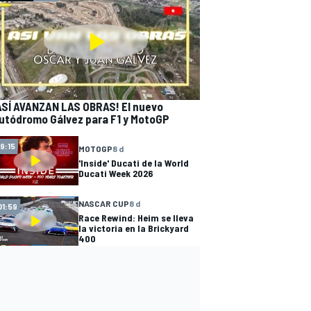
ASÍ AVANZAN LAS OBRAS! El nuevo
utódromo Gálvez para F1 y MotoGP
19:15
MOTOGP
8 d
'Inside' Ducati de la World
Ducati Week 2026
NASCAR CUP
8 d
01:59
Race Rewind: Heim se lleva
la victoria en la Brickyard
400