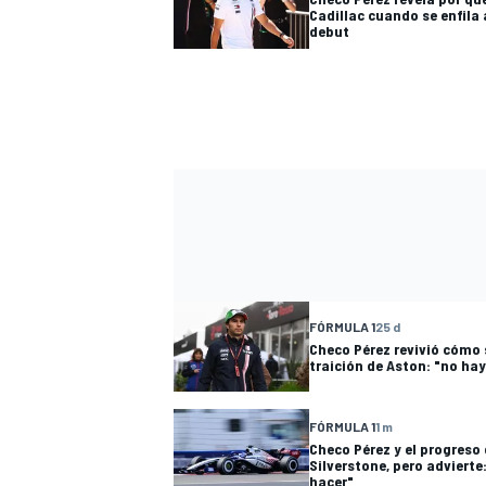
Cadillac cuando se enfila 
debut
FÓRMULA 1
25 d
Checo Pérez revivió cómo s
traición de Aston: "no hay
FÓRMULA 1
1 m
Checo Pérez y el progreso 
Silverstone, pero adviert
hacer"