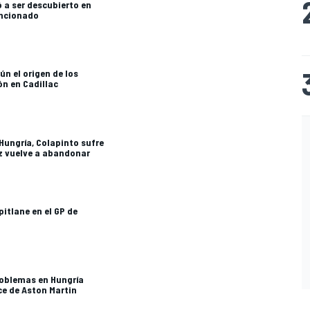
ó a ser descubierto en
ancionado
ún el origen de los
n en Cadillac
Hungría, Colapinto sufre
ez vuelve a abandonar
pitlane en el GP de
roblemas en Hungría
ce de Aston Martin