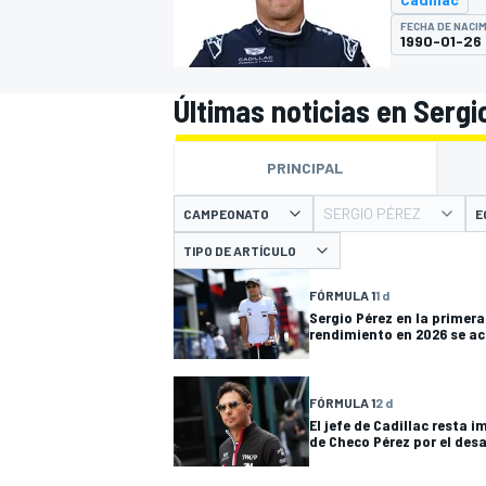
FECHA DE NACI
INDYCAR
1990-01-26
Últimas noticias en Sergi
PRINCIPAL
SERGIO PÉREZ
CAMPEONATO
E
TIPO DE ARTÍCULO
FÓRMULA 1
1 d
Sergio Pérez en la primera
rendimiento en 2026 se a
MOTOGP
FÓRMULA 1
2 d
El jefe de Cadillac resta i
de Checo Pérez por el desa