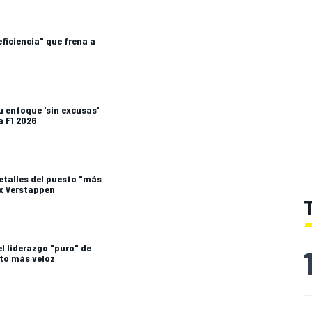
eficiencia" que frena a
u enfoque 'sin excusas'
a F1 2026
detalles del puesto "más
Max Verstappen
l liderazgo "puro" de
oto más veloz