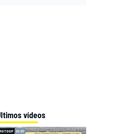
ltimos vídeos
MOTOGP
01:07