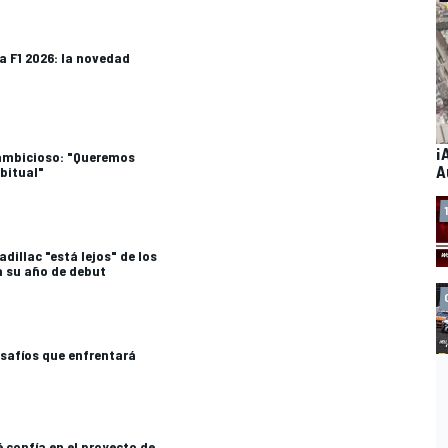
la F1 2026: la novedad
¡
ambicioso: "Queremos
A
abitual"
dillac "está lejos" de los
a su año de debut
esafíos que enfrentará
 confía en el proyecto de