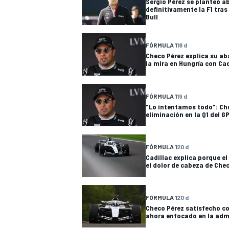
Sergio Pérez se planteó 
definitivamente la F1 tras 
Bull
FÓRMULA 1
18 d
Checo Pérez explica su ab
la mira en Hungría con Cad
FÓRMULA 1
19 d
"Lo intentamos todo": Che
eliminación en la Q1 del G
MÁS CATEGORÍAS
FÓRMULA 1
20 d
Cadillac explica porque el
el dolor de cabeza de Che
FÓRMULA 1
20 d
Checo Pérez satisfecho co
ahora enfocado en la adm