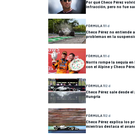
Por qué Checo Pérez volvi
infracción, pero no fue s
FÓRMULA E
FÓRMULA 1
11 d
Checo Pérez no entiende a
problemas en la suspensió
FÓRMULA 1
11 d
Norris rompe la sequía en 
con el Alpine y Checo Pér
FÓRMULA 1
12 d
Checo Pérez sale desde el 
Hungría
WRC
FÓRMULA 1
12 d
Checo Pérez explica los p
mientras destaca el avan