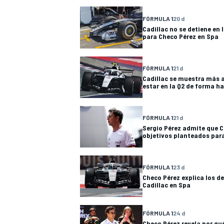
FÓRMULA 1
20 d
Cadillac no se detiene en 
para Checo Pérez en Spa
FÓRMULA 1
21 d
Cadillac se muestra más 
estar en la Q2 de forma h
FÓRMULA 1
21 d
Sergio Pérez admite que Ca
objetivos planteados par
FÓRMULA 1
23 d
Checo Pérez explica los d
Cadillac en Spa
FÓRMULA 1
24 d
Checo Pérez revela por qué