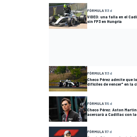
FÓRMULA 1
13 d
VIDEO: una falla en el Cad
sin FP3 en Hungría
FÓRMULA 1
13 d
Checo Pérez admite que lo
difíciles de vencer" en la 
FÓRMULA 1
15 d
Checo Pérez: Aston Martin
acercará a Cadillac con l
FÓRMULA 1
17 d