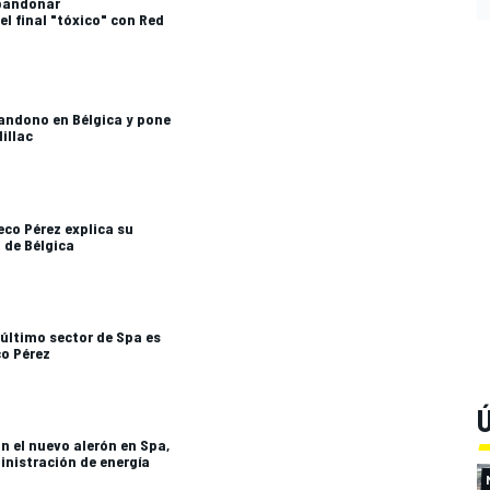
abandonar
el final "tóxico" con Red
andono en Bélgica y pone
illac
co Pérez explica su
P de Bélgica
 último sector de Spa es
co Pérez
Ú
n el nuevo alerón en Spa,
inistración de energía