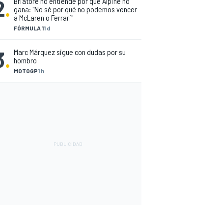
2
.
Briatore no entiende por qué Alpine no
gana: "No sé por qué no podemos vencer
a McLaren o Ferrari"
FÓRMULA 1
1 d
3
.
Marc Márquez sigue con dudas por su
hombro
MOTOGP
1 h