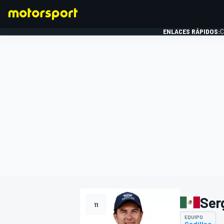
ENLACES RÁPIDOS:
C
FÓRMULA 1
Ser
11
EQUIPO
Cadillac