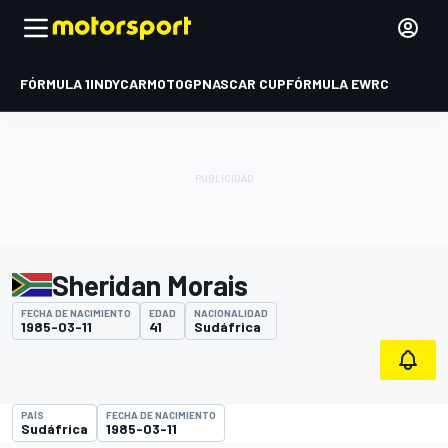
FÓRMULA 1
INDYCAR
MOTOGP
NASCAR CUP
FÓRMULA E
WRC
Sheridan Morais
FECHA DE NACIMIENTO
EDAD
NACIONALIDAD
1985-03-11
41
Sudáfrica
PAÍS
FECHA DE NACIMIENTO
Sudáfrica
1985-03-11