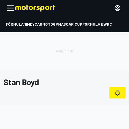
FÓRMULA 1
INDYCAR
MOTOGP
NASCAR CUP
FÓRMULA E
WRC
Stan Boyd