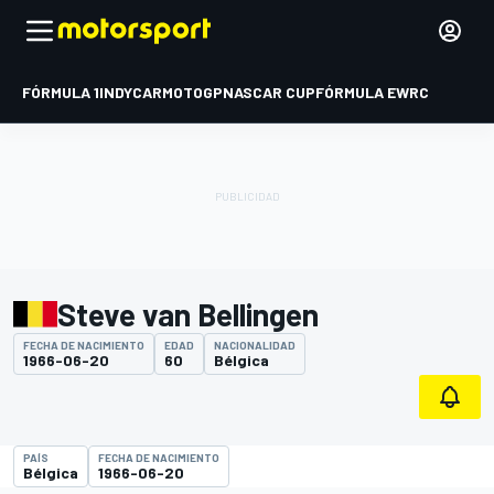
FÓRMULA 1
INDYCAR
MOTOGP
NASCAR CUP
FÓRMULA E
WRC
Steve van Bellingen
FECHA DE NACIMIENTO
EDAD
NACIONALIDAD
1966-06-20
60
Bélgica
PAÍS
FECHA DE NACIMIENTO
Bélgica
1966-06-20