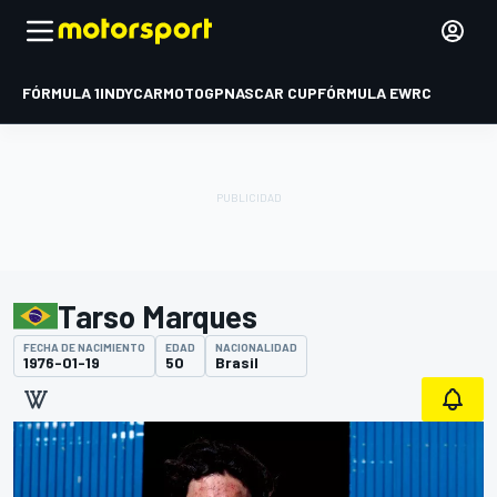
FÓRMULA 1
INDYCAR
MOTOGP
NASCAR CUP
FÓRMULA E
WRC
Tarso Marques
FECHA DE NACIMIENTO
EDAD
NACIONALIDAD
1976-01-19
50
Brasil