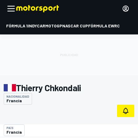
FÓRMULA 1
INDYCAR
MOTOGP
NASCAR CUP
FÓRMULA E
WRC
Thierry Chkondali
NACIONALIDAD
Francia
PAÍS
Francia