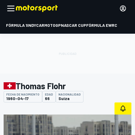
FÓRMULA 1
INDYCAR
MOTOGP
NASCAR CUP
FÓRMULA E
WRC
Thomas Flohr
FECHA DE NACIMIENTO
EDAD
NACIONALIDAD
1960-04-17
66
Suiza