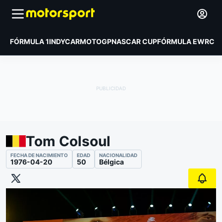
FÓRMULA 1
INDYCAR
MOTOGP
NASCAR CUP
FÓRMULA E
WRC
Tom Colsoul
FECHA DE NACIMIENTO
EDAD
NACIONALIDAD
1976-04-20
50
Bélgica