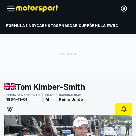
FÓRMULA 1
INDYCAR
MOTOGP
NASCAR CUP
FÓRMULA E
WRC
Tom Kimber-Smith
FECHA DE NACIMIENTO
EDAD
NACIONALIDAD
1984-11-01
41
Reino Unido