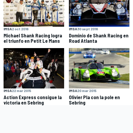
IMSA
2 oct 2016
IMSA
30 sept 2016
Michael Shank Racing logra
Dominio de Shank Racing en
el triunfo en Petit Le Mans
Road Atlanta
IMSA
22 mar 2015
IMSA
20 mar 2015
Action Express consigue la
Olivier Pla con la pole en
victoria en Sebring
Sebring