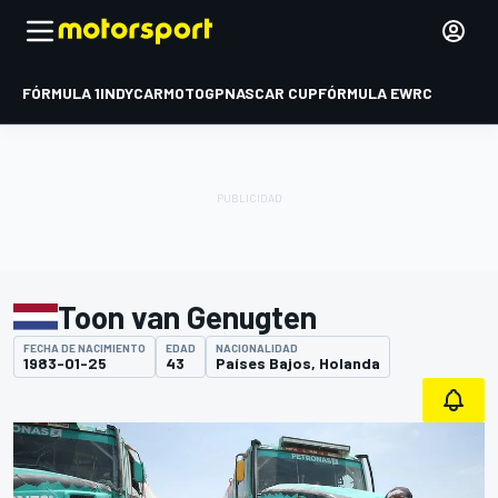
FÓRMULA 1
INDYCAR
MOTOGP
NASCAR CUP
FÓRMULA E
WRC
Toon van Genugten
FECHA DE NACIMIENTO
EDAD
NACIONALIDAD
1983-01-25
43
Países Bajos, Holanda