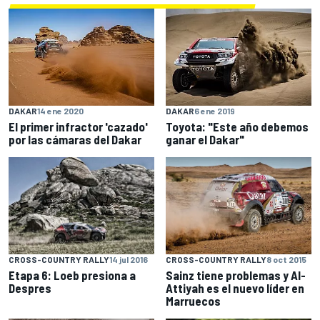
DAKAR
14 ene 2020
DAKAR
6 ene 2019
El primer infractor 'cazado'
Toyota: "Este año debemos
por las cámaras del Dakar
ganar el Dakar"
CROSS-COUNTRY RALLY
14 jul 2016
CROSS-COUNTRY RALLY
8 oct 2015
Etapa 6: Loeb presiona a
Sainz tiene problemas y Al-
Despres
Attiyah es el nuevo líder en
Marruecos