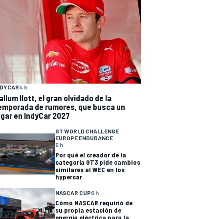
NDYCAR
4 h
allum Ilott, el gran olvidado de la
emporada de rumores, que busca un
ugar en IndyCar 2027
GT WORLD CHALLENGE
EUROPE ENDURANCE
5 h
Por qué el creador de la
categoría GT3 pide cambios
similares al WEC en los
hypercar
NASCAR CUP
6 h
Cómo NASCAR requirió de
su propia estación de
energía eléctrica para la