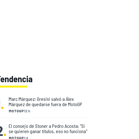
Tendencia
1
.
Marc Márquez: Gresini salvó a Álex
Márquez de quedarse fuera de MotoGP
MOTOGP
12 h
2
.
El consejo de Stoner a Pedro Acosta: "Si
se quieren ganar títulos, eso no funciona"
MOTOGP
1 d