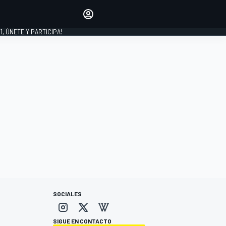
favoritos
Haz que se oiga tu voz
comentando artículos.
1, ÚNETE Y PARTICIPA!
INICIAR SESIÓN
EDICIÓN
LATINOAMÉRICA
SOCIALES
SIGUE EN CONTACTO