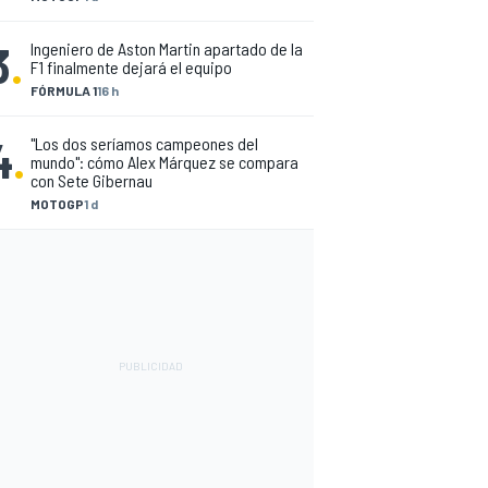
3
.
Ingeniero de Aston Martin apartado de la
F1 finalmente dejará el equipo
FÓRMULA 1
16 h
4
.
"Los dos seríamos campeones del
mundo": cómo Alex Márquez se compara
con Sete Gibernau
MOTOGP
1 d