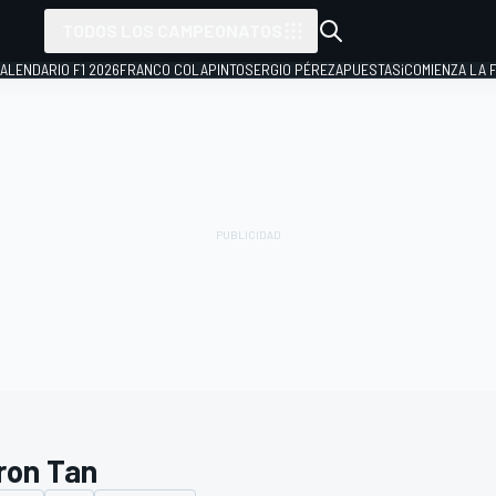
TODOS LOS CAMPEONATOS
ALENDARIO F1 2026
FRANCO COLAPINTO
SERGIO PÉREZ
APUESTAS
¡COMIENZA LA F
ron Tan