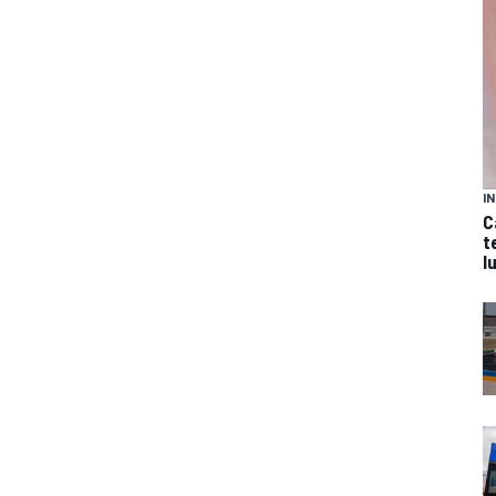
I
C
t
l