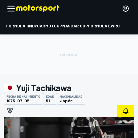
FÓRMULA 1
INDYCAR
MOTOGP
NASCAR CUP
FÓRMULA E
WRC
Yuji Tachikawa
FECHA DE NACIMIENTO
EDAD
NACIONALIDAD
1975-07-05
51
Japón