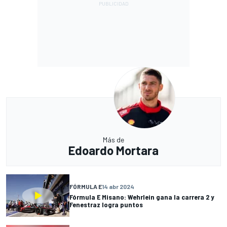
Más de
Edoardo Mortara
FÓRMULA E
14 abr 2024
Fórmula E Misano: Wehrlein gana la carrera 2 y
Fenestraz logra puntos