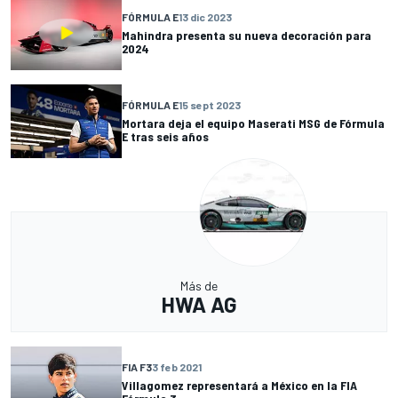
FÓRMULA E
13 dic 2023
Mahindra presenta su nueva decoración para
2024
FÓRMULA E
15 sept 2023
Mortara deja el equipo Maserati MSG de Fórmula
E tras seis años
Más de
HWA AG
FIA F3
3 feb 2021
Villagomez representará a México en la FIA