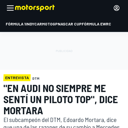
FÓRMULA 1
INDYCAR
MOTOGP
NASCAR CUP
FÓRMULA E
WRC
ENTREVISTA
DTM
"EN AUDI NO SIEMPRE ME
SENTÍ UN PILOTO TOP", DICE
MORTARA
El subcampeón del DTM, Edoardo Mortara, dice
que una de las razones de su cambio a Mercedes