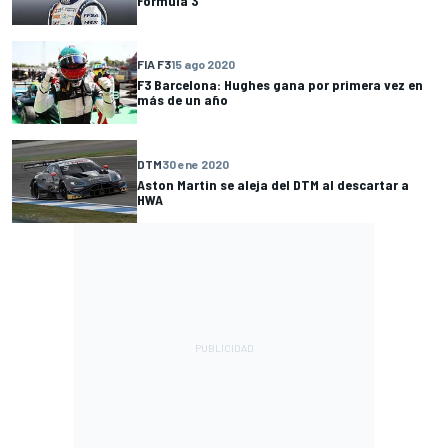
Fórmula 3
FIA F3
15 ago 2020
F3 Barcelona: Hughes gana por primera vez en
más de un año
DTM
30 ene 2020
Aston Martin se aleja del DTM al descartar a
HWA