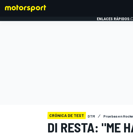
ENLACES RÁPIDOS:
C
FÓRMULA 1
CRÓNICA DE TEST
DTM
Pruebas en Hocke
DI RESTA: "ME 