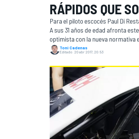
RÁPIDOS QUE S
INDYCAR
Para el piloto escocés Paul Di Res
A sus 31 años de edad afronta est
optimista con la nueva normativa e
Toni Cadenas
Editado:
20 abr 2017, 20:53
MOTOGP