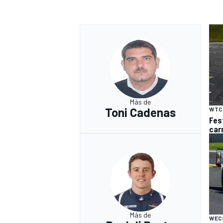
Más de
Toni Cadenas
WTC
Fes
car
Más de
WEC