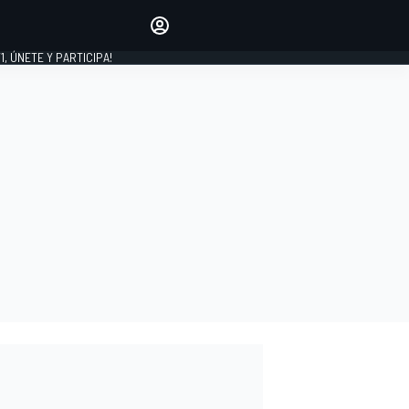
favoritos
Haz que se oiga tu voz
comentando artículos.
1, ÚNETE Y PARTICIPA!
INICIAR SESIÓN
EDICIÓN
LATINOAMÉRICA