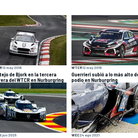
R
12 may 2018
WTCR
12 may 2018
tejo de Bjork en la tercera
Guerrieri subió a lo más alto d
rera del WTCR en Nurburgring
podio en Nurburgring
6 jun 2025
WEC
24 ago 2021