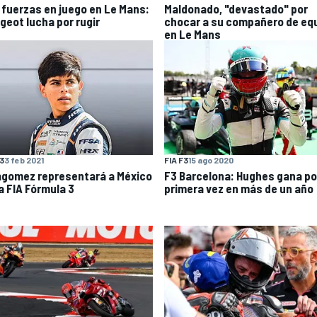
 fuerzas en juego en Le Mans:
Maldonado, "devastado" por
geot lucha por rugir
chocar a su compañero de eq
en Le Mans
F3
3 feb 2021
FIA F3
15 ago 2020
lagomez representará a México
F3 Barcelona: Hughes gana po
a FIA Fórmula 3
primera vez en más de un año