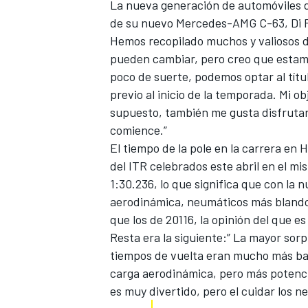
La nueva generación de automóviles 
FÓRMULA E
de su nuevo
Mercedes-AMG C-63
,
Di 
Hemos recopilado muchos y valiosos d
pueden cambiar, pero creo que estam
poco de suerte, podemos optar al tí
previo al inicio de la temporada. Mi ob
supuesto, también me gusta disfrutar
comience.”
El tiempo de la pole en la carrera en
del ITR celebrados este abril en el mi
1:30.236, lo que significa que con la
aerodinámica, neumáticos más blando
que los de 20116, la opinión del que e
WRC
Resta era la siguiente:” La mayor sorp
tiempos de vuelta eran mucho más baj
carga aerodinámica, pero más potenc
es muy divertido, pero el cuidar los n