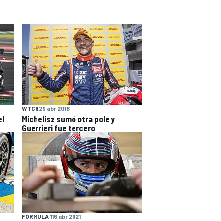
WTCR
29 abr 2018
el
Michelisz sumó otra pole y
Guerrieri fue tercero
FÓRMULA 1
16 abr 2021