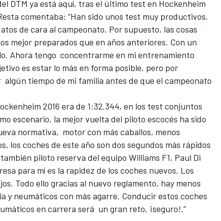
del
DTM
ya está aquí, tras el último test en Hockenheim
Resta
comentaba: “Han sido unos test muy productivos.
atos de cara al campeonato. Por supuesto, las cosas
os mejor preparados que en años anteriores. Con un
tulo. Ahora tengo concentrarme en mi entrenamiento
jetivo es estar lo más en forma posible, pero por
 algún tiempo de mi familia antes de que el campeonato
 Hockenheim 2016 era de 1:32.344, en los test conjuntos
smo escenario, la mejor vuelta del piloto escocés ha sido
 nueva normativa, motor con más caballos, menos
s, los coches de este año son dos segundos más rápidos
s también piloto reserva del equipo
Williams F1
, Paul Di
resa para mí es la rapidez de los coches nuevos. Los
os. Todo ello gracias al nuevo reglamento, hay menos
ia y neumáticos con más agarre. Conducir estos coches
eumáticos en carrera será un gran reto, ¡seguro!.”