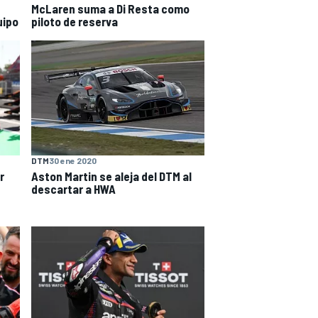
McLaren suma a Di Resta como
uipo
piloto de reserva
DTM
30 ene 2020
r
Aston Martin se aleja del DTM al
descartar a HWA