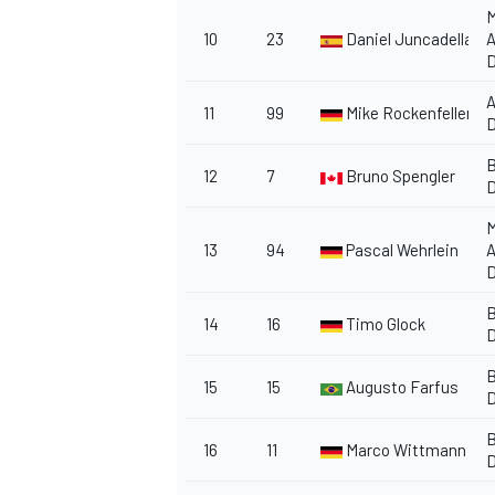
M
10
23
Daniel Juncadella
A
11
99
Mike Rockenfeller
12
7
Bruno Spengler
M
13
94
Pascal Wehrlein
14
16
Timo Glock
15
15
Augusto Farfus
16
11
Marco Wittmann