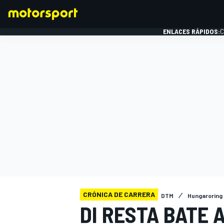
ENLACES RÁPIDOS:
C
FÓRMULA 1
CRÓNICA DE CARRERA
DTM
Hungaroring
DI RESTA BATE 