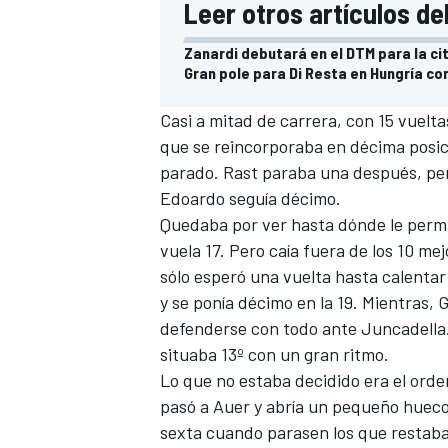
Leer otros artículos de
Zanardi debutará en el DTM para la ci
Gran pole para Di Resta en Hungría co
Casi a mitad de carrera, con 15 vuelt
que se reincorporaba en décima posici
parado. Rast paraba una después, per
Edoardo seguía décimo.
Quedaba por ver hasta dónde le permiti
vuela 17. Pero caía fuera de los 10 me
sólo esperó una vuelta hasta calent
y se ponía décimo en la 19. Mientras, 
defenderse con todo ante Juncadella. P
situaba 13º con un gran ritmo.
Lo que no estaba decidido era el orde
pasó a Auer y abría un pequeño hueco.
sexta cuando parasen los que restaba