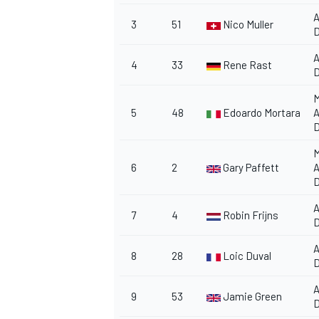
A
3
51
Nico Muller
A
4
33
Rene Rast
M
5
48
Edoardo Mortara
M
6
2
Gary Paffett
A
7
4
Robin Frijns
A
8
28
Loic Duval
A
9
53
Jamie Green