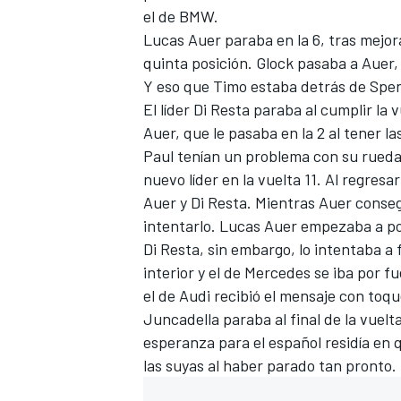
el de BMW.
FÓRMULA E
Lucas Auer paraba en la 6, tras mejora
quinta posición. Glock pasaba a Auer,
Y eso que Timo estaba detrás de Speng
El líder Di Resta paraba al cumplir la 
Auer, que le pasaba en la 2 al tener l
Paul tenían un problema con su rueda t
nuevo líder en la vuelta 11. Al regresa
Auer y Di Resta. Mientras Auer consegu
intentarlo. Lucas Auer empezaba a po
Di Resta, sin embargo, lo intentaba a f
interior y el de Mercedes se iba por fue
WRC
el de Audi recibió el mensaje con toqu
Juncadella paraba al final de la vuelta
esperanza para el español residía en
las suyas al haber parado tan pronto.