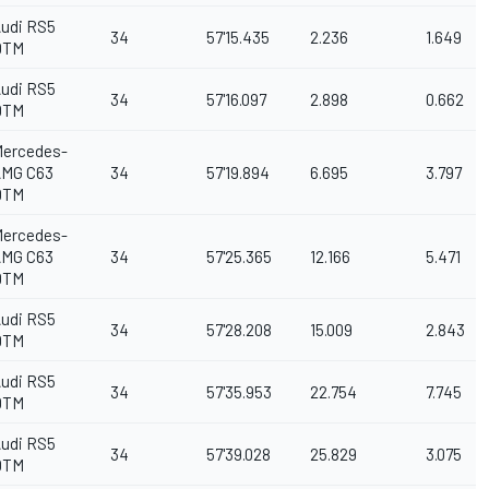
udi RS5
34
57'15.435
2.236
1.649
DTM
udi RS5
34
57'16.097
2.898
0.662
DTM
ercedes-
AMG C63
34
57'19.894
6.695
3.797
DTM
ercedes-
AMG C63
34
57'25.365
12.166
5.471
DTM
udi RS5
34
57'28.208
15.009
2.843
DTM
udi RS5
34
57'35.953
22.754
7.745
DTM
udi RS5
34
57'39.028
25.829
3.075
DTM