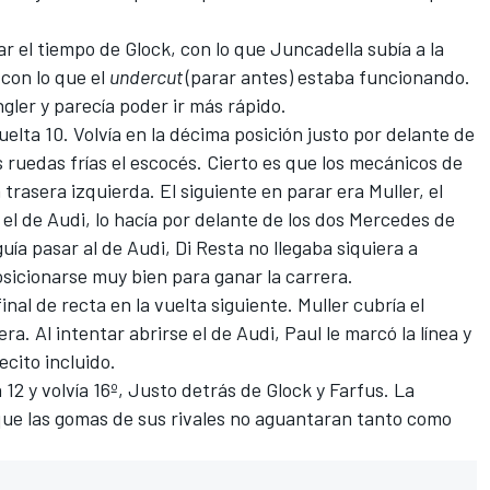
r el tiempo de Glock, con lo que Juncadella subía a la
 con lo que el
undercut
(parar antes) estaba funcionando.
ler y parecía poder ir más rápido.
vuelta 10. Volvía en la décima posición justo por delante de
as ruedas frías el escocés. Cierto es que los mecánicos de
rasera izquierda. El siguiente en parar era Muller, el
r el de Audi, lo hacía por delante de los dos Mercedes de
ía pasar al de Audi, Di Resta no llegaba siquiera a
sicionarse muy bien para ganar la carrera.
inal de recta en la vuelta siguiente. Muller cubría el
ra. Al intentar abrirse el de Audi, Paul le marcó la línea y
ecito incluido.
 12 y volvía 16º, Justo detrás de Glock y Farfus. La
 que las gomas de sus rivales no aguantaran tanto como