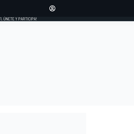
favoritos
Haz que se oiga tu voz
comentando artículos.
1, ÚNETE Y PARTICIPA!
INICIAR SESIÓN
EDICIÓN
LATINOAMÉRICA