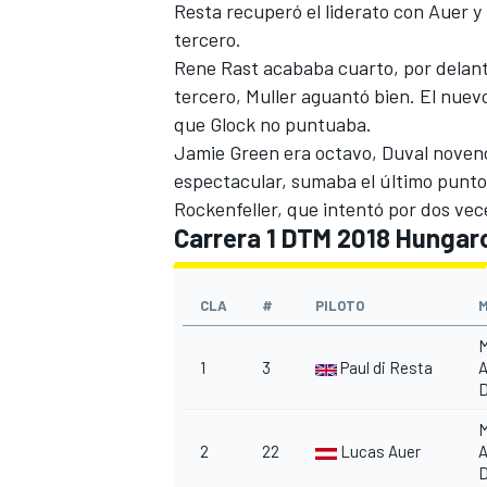
Resta recuperó el liderato con Auer y
tercero.
Rene Rast acababa cuarto, por delant
tercero, Muller aguantó bien. El nuev
que Glock no puntuaba.
Jamie Green era octavo, Duval noveno
espectacular, sumaba el último punto 
Rockenfeller, que intentó por dos vece
Carrera 1 DTM 2018 Hungar
CLA
#
PILOTO
MÁS CATEGORÍAS
M
1
3
Paul di Resta
M
2
22
Lucas Auer