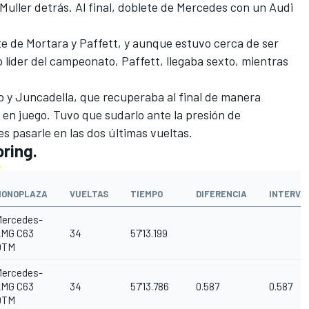
 Muller detrás. Al final, doblete de Mercedes con un Audi
e de Mortara y Paffett, y aunque estuvo cerca de ser
o líder del campeonato, Paffett, llegaba sexto, mientras
 y Juncadella, que recuperaba al final de manera
en juego. Tuvo que sudarlo ante la presión de
s pasarle en las dos últimas vueltas.
oring.
MONOPLAZA
VUELTAS
TIEMPO
DIFERENCIA
INTERVA
ercedes-
AMG C63
34
57'13.199
DTM
ercedes-
AMG C63
34
57'13.786
0.587
0.587
DTM