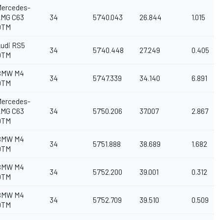
ercedes-
AMG C63
34
57'40.043
26.844
1.015
DTM
udi RS5
34
57'40.448
27.249
0.405
DTM
BMW M4
34
57'47.339
34.140
6.891
DTM
ercedes-
AMG C63
34
57'50.206
37.007
2.867
DTM
BMW M4
34
57'51.888
38.689
1.682
DTM
BMW M4
34
57'52.200
39.001
0.312
DTM
BMW M4
34
57'52.709
39.510
0.509
DTM