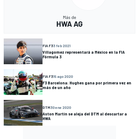
Más de
HWA AG
FIA F3
3 feb 2021
Villagomez representará a México en la FIA
Fórmula 3
FIA F3
15 ago 2020
F3 Barcelona: Hughes gana por primera vez en
más de un año
DTM
30 ene 2020
Aston Martin se aleja del DTM al descartar a
HWA