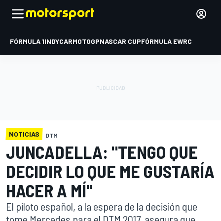
FÓRMULA 1
INDYCAR
MOTOGP
NASCAR CUP
FÓRMULA E
WRC
NOTICIAS
DTM
JUNCADELLA: "TENGO QUE
DECIDIR LO QUE ME GUSTARÍA
HACER A MÍ"
El piloto español, a la espera de la decisión que
tome Mercedes para el DTM 2017, asegura que