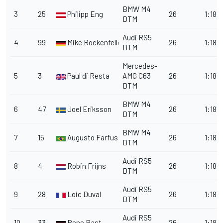
BMW M4
3
25
Philipp Eng
26
1:18'
DTM
Audi RS5
4
99
Mike Rockenfeller
26
1:18'
DTM
Mercedes-
5
3
Paul di Resta
AMG C63
26
1:18'
DTM
BMW M4
6
47
Joel Eriksson
26
1:18'1
DTM
BMW M4
7
15
Augusto Farfus
26
1:18'1
DTM
Audi RS5
8
4
Robin Frijns
26
1:18'1
DTM
Audi RS5
9
28
Loic Duval
26
1:18'1
DTM
Audi RS5
10
33
Rene Rast
26
1:18'1