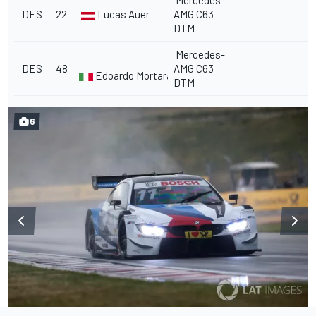
Mercedes-
DES
22
Lucas Auer
AMG C63
DTM
Mercedes-
DES
48
AMG C63
Edoardo Mortara
DTM
6