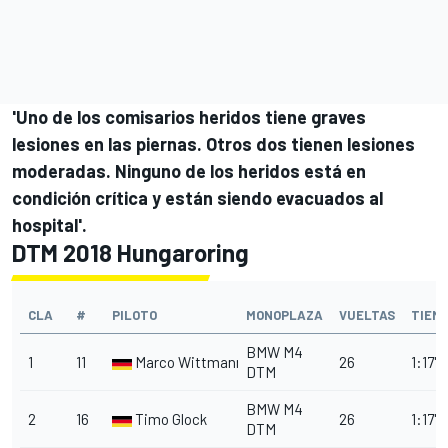
'Uno de los comisarios heridos tiene graves
lesiones en las piernas. Otros dos tienen lesiones
moderadas. Ninguno de los heridos está en
condición crítica y están siendo evacuados al
hospital'.
DTM 2018 Hungaroring
CLA
#
PILOTO
MONOPLAZA
VUELTAS
TIEM
BMW M4
1
11
Marco Wittmann
26
1:17'5
DTM
BMW M4
2
16
Timo Glock
26
1:17'
DTM