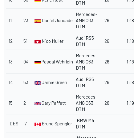
DTM
Mercedes-
11
23
Daniel Juncadella
AMG C63
26
1:18'1
DTM
Audi RS5
12
51
Nico Muller
26
1:18'
DTM
Mercedes-
13
94
Pascal Wehrlein
AMG C63
26
1:18'1
DTM
Audi RS5
14
53
Jamie Green
26
1:18'1
DTM
Mercedes-
15
2
Gary Paffett
AMG C63
26
1:19'
DTM
BMW M4
DES
7
Bruno Spengler
DTM