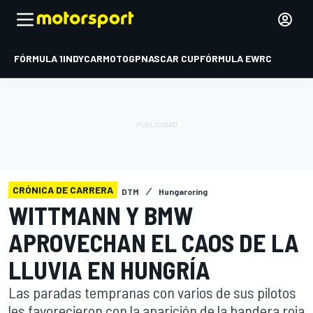
FÓRMULA 1
INDYCAR
MOTOGP
NASCAR CUP
FÓRMULA E
WRC
CRÓNICA DE CARRERA
DTM
Hungaroring
WITTMANN Y BMW
APROVECHAN EL CAOS DE LA
LLUVIA EN HUNGRÍA
Las paradas tempranas con varios de sus pilotos
les favorecieron con la aparición de la bandera roja