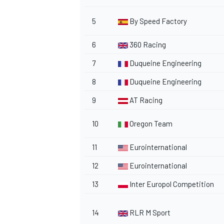
5
By Speed Factory
6
360 Racing
7
Duqueine Engineering
8
Duqueine Engineering
9
AT Racing
10
Oregon Team
MÁS CATEGORÍAS
11
Eurointernational
12
Eurointernational
13
Inter Europol Competition
14
RLR M Sport