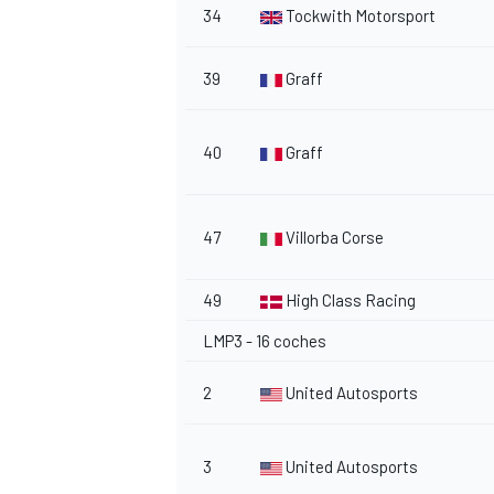
34
Tockwith Motorsport
39
Graff
40
Graff
47
Villorba Corse
49
High Class Racing
LMP3 - 16 coches
2
United Autosports
3
United Autosports