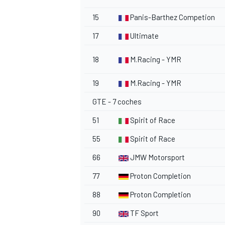
15
Panis-Barthez Competion
17
Ultimate
18
M.Racing - YMR
19
M.Racing - YMR
GTE - 7 coches
51
Spirit of Race
55
Spirit of Race
66
JMW Motorsport
77
Proton Completion
88
Proton Completion
90
TF Sport