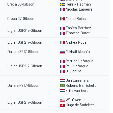
Oreca 07-Gibson
Henrik Hedman
Nicolas Lapierre
Oreca 07-Gibson
Memo Rojas
Fabien Barthez
Ligier JSP217-Gibson
Timothe Buret
Ligier JSP217-Gibson
Andrea Roda
Dallara P217-Gibson
Mikhail Aleshin
Patrice Lafargue
Ligier JSP217-Gibson
Paul Lafargue
Olivier Pla
Jan Lammers
Dallara P217-Gibson
Rubens Barrichello
Fritz van Eerd
Will Owen
Ligier JSP217-Gibson
Hugo de Sadeleer