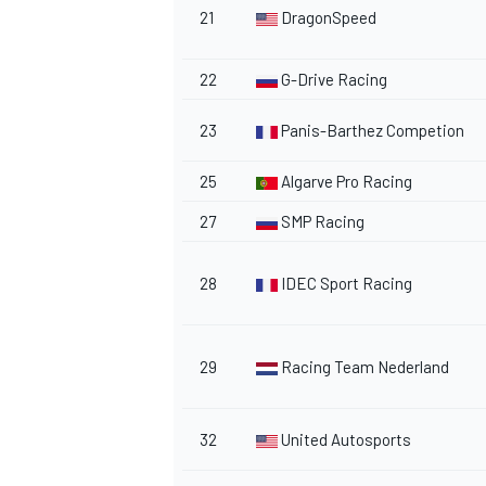
21
DragonSpeed
FÓRMULA E
22
G-Drive Racing
23
Panis-Barthez Competion
25
Algarve Pro Racing
27
SMP Racing
28
IDEC Sport Racing
WRC
29
Racing Team Nederland
32
United Autosports