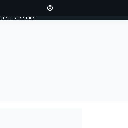
favoritos
Haz que se oiga tu voz
comentando artículos.
1, ÚNETE Y PARTICIPA!
INICIAR SESIÓN
EDICIÓN
LATINOAMÉRICA