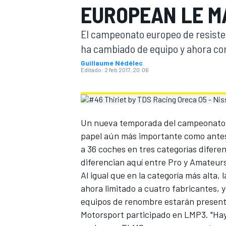
EUROPEAN LE M
INDYCAR
El campeonato europeo de resisten
ha cambiado de equipo y ahora cor
Guillaume Nédélec
Editado:
2 feb 2017, 20:06
Un nueva temporada del campeonato 
papel aún más importante como antesa
a 36 coches en tres categorías difer
diferencian aquí entre Pro y Amateur
MOTOGP
Al igual que en la categoría más alta,
ahora limitado a cuatro fabricantes, 
equipos de renombre estarán present
Motorsport participado en LMP3. "Hay