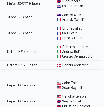
Nigel Moore
Ligier JSP217-Gibson
Philip Hanson
James Allen
Oreca 07-Gibson
Franck Matelli
Eric Trouillet
Oreca 07-Gibson
Paul Petit
Enzo Guibbert
Roberto Lacorte
Dallara P217-Gibson
Andrea Belicchi
Giorgio Sernagiotto
Dallara P217-Gibson
Dennis Anderson
John Falb
Ligier JSP3-Nissan
Sean Rayhall
Mark Patterson
Ligier JSP3-Nissan
Wayne Boyd
Christian England