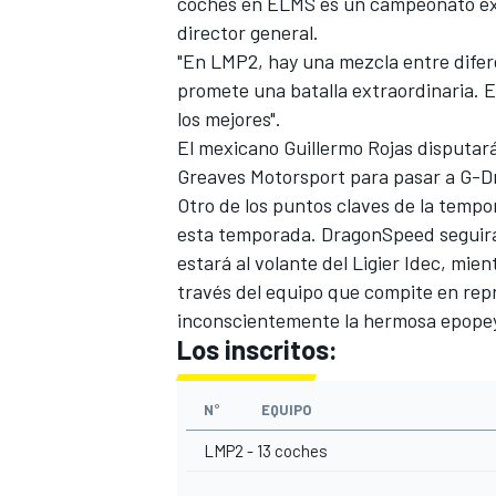
coches en ELMS es un campeonato exce
director general.
"En LMP2, hay una mezcla entre difere
promete una batalla extraordinaria. 
los mejores".
El mexicano Guillermo Rojas disputar
Greaves Motorsport para pasar a G-D
NASCAR CUP
Otro de los puntos claves de la temp
esta temporada. DragonSpeed seguirá 
estará al volante del Ligier Idec, mi
través del equipo que compite en re
inconscientemente la hermosa epopey
Los inscritos:
N°
EQUIPO
LMP2 - 13 coches