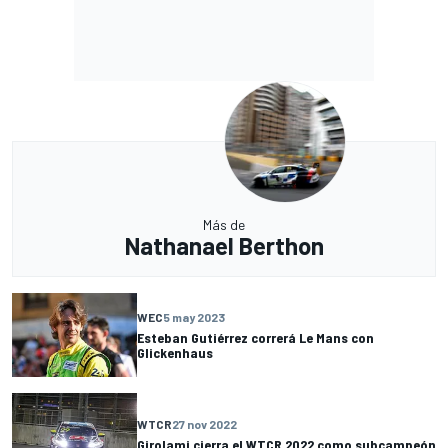
Más de
Nathanael Berthon
WEC
5 may 2023
Esteban Gutiérrez correrá Le Mans con
Glickenhaus
WTCR
27 nov 2022
Girolami cierra el WTCR 2022 como subcampeón