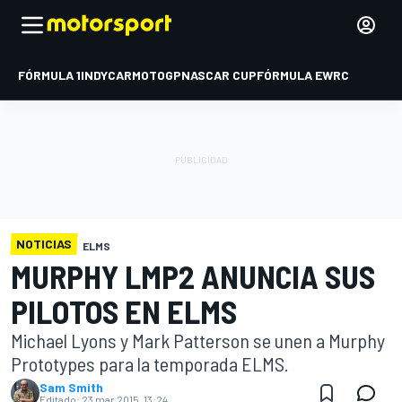
FÓRMULA 1
INDYCAR
MOTOGP
NASCAR CUP
FÓRMULA E
WRC
NOTICIAS
ELMS
MURPHY LMP2 ANUNCIA SUS
PILOTOS EN ELMS
Michael Lyons y Mark Patterson se unen a Murphy
Prototypes para la temporada ELMS.
Sam Smith
Editado:
23 mar 2015, 13:24