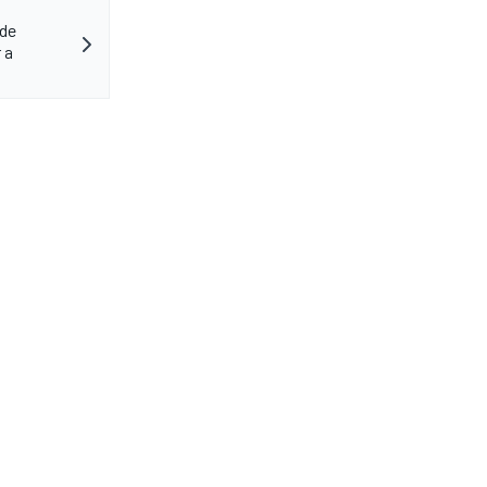
 de
 a