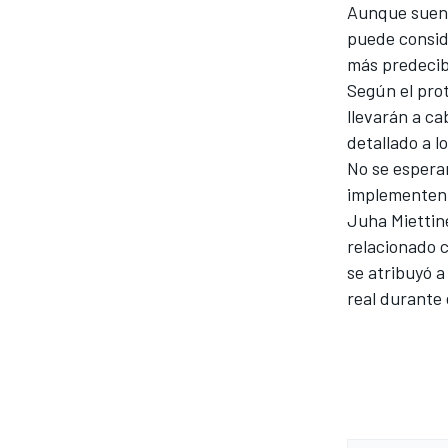
Aunque suene
puede consid
más predecib
Según el prot
llevarán a c
detallado a l
No se espera
implementen 
Juha Miettin
relacionado c
se atribuyó a
MÁS CATEGORÍAS
real durante