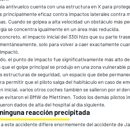
la antivuelco cuenta con una estructura en X para proteger
s principalmente eficaz contra impactos laterales contra 
nas. Cuando se golpea a alta velocidad un obstáculo más p
ergía se concentra igualmente en un área más reducida.
concreto, el impacto inicial del 330i hizo que su parte tras
mentáneamente, solo para volver a caer exactamente cuan
 impactó.
o, el punto de impacto fue significativamente más alto de 
ó que el golpe principal se produjo en una zona vulnerable 
les estructuras de seguridad, un espacio que debe permane
a permitir que el piloto salga del habitáculo en caso de e
ión inicial, varios otros coches también se salieron por el d
ue evitaron el BMW de Miettinen. Todos los demás pilotos i
fueron dados de alta del hospital al día siguiente.
 ninguna reacción precipitada
 a este accidente difiere enormemente del accidente de
Ja