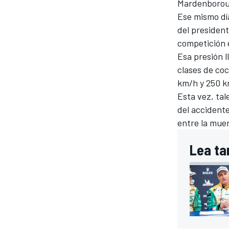
Mardenboro
Ese mismo dí
del president
competición 
Esa presión l
clases de coc
km/h y 250 km
Esta vez, tal
del accidente
entre la muer
Lea ta