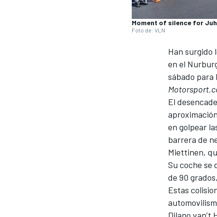
Moment of silence for Juh
Foto de: VLN
Han surgido l
en el Nurburg
sábado para 
NASCAR CUP
Motorsport.
El desencade
aproximación 
en golpear la
barrera de n
Miettinen, q
Su coche se d
de 90 grados,
Estas colisio
automovilism
Dilano van’t 