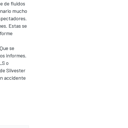
e de fluidos
cenario mucho
spectadores.
nes. Estas se
nforme
 Que se
os informes.
LS o
de Silvester
un accidente