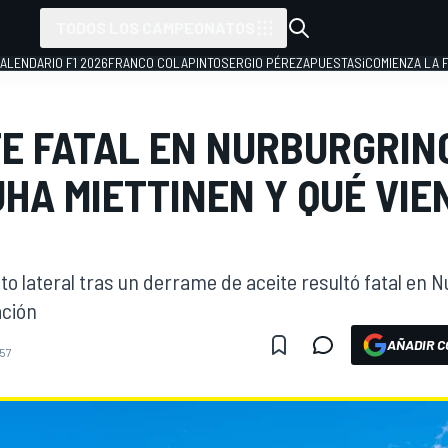
TODOS LOS CAMPEONATOS
ALENDARIO F1 2026
FRANCO COLAPINTO
SERGIO PÉREZ
APUESTAS
¡COMIENZA LA F
E FATAL EN NURBURGRING
UHA MIETTINEN Y QUÉ VIE
to lateral tras un derrame de aceite resultó fatal en
ación
AÑADIR C
:57