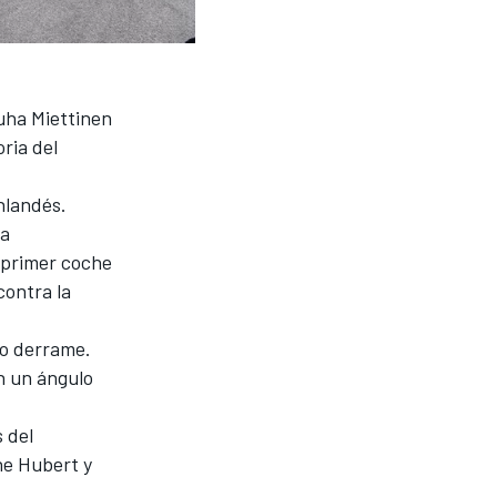
Juha Miettinen
ria del
inlandés.
la
l primer coche
contra la
mo derrame.
en un ángulo
 del
ne Hubert
y