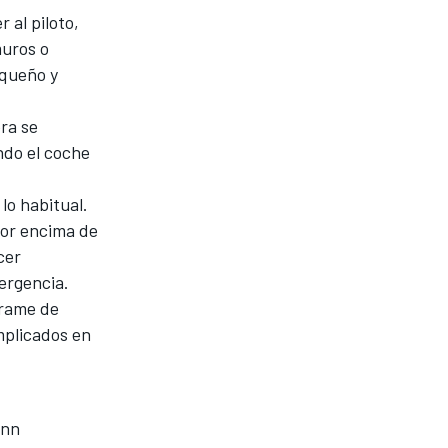
 al piloto,
muros o
equeño y
era se
do el coche
lo habitual.
por encima de
cer
mergencia.
errame de
mplicados en
nn