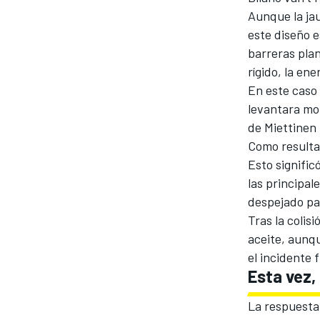
Aunque la jau
FÓRMULA E
este diseño e
barreras pla
rígido, la en
En este caso 
levantara mo
de Miettinen
Como resultad
Esto signific
las principa
despejado par
Tras la colis
WRC
aceite, aunq
el incidente 
Esta vez,
La respuesta