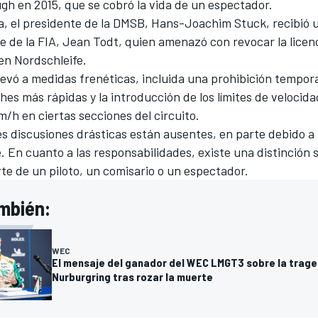
ugh
en 2015, que se cobró la vida de un espectador.
a, el presidente de la DMSB,
Hans-Joachim Stuck
, recibió
e de la FIA, Jean Todt, quien amenazó con revocar la licen
en Nordschleife.
levó a medidas frenéticas, incluida una prohibición tempora
hes más rápidas y la introducción de los límites de velocid
/h en ciertas secciones del circuito.
es discusiones drásticas están ausentes, en parte debido a 
. En cuanto a las responsabilidades, existe una distinción s
te de un piloto, un comisario o un espectador.
mbién:
WEC
El mensaje del ganador del WEC LMGT3 sobre la trage
Nurburgring tras rozar la muerte