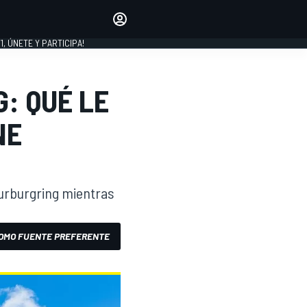
favoritos
Haz que se oiga tu voz
comentando artículos.
1, ÚNETE Y PARTICIPA!
INICIAR SESIÓN
EDICIÓN
: QUÉ LE
LATINOAMÉRICA
NE
 Nurburgring mientras
OMO FUENTE PREFERENTE