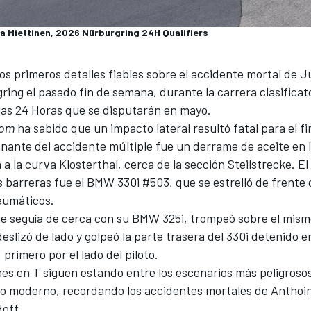
a Miettinen, 2026 Nürburgring 24H Qualifiers
os primeros detalles fiables sobre el accidente mortal de 
ring el pasado fin de semana, durante la carrera clasificato
las 24 Horas que se disputarán en mayo.
com
ha sabido que un impacto lateral resultó fatal para el f
nante del accidente múltiple fue un derrame de aceite en 
a la curva Klosterthal, cerca de la sección Steilstrecke. E
s barreras fue el BMW 330i #503, que se estrelló de frente 
eumáticos.
ue seguía de cerca con su BMW 325i, trompeó sobre el mis
eslizó de lado y golpeó la parte trasera del 330i detenido 
 primero por el lado del piloto.
nes en T siguen estando entre los escenarios más peligrosos
o moderno, recordando los accidentes mortales de
Anthoi
Hoff.