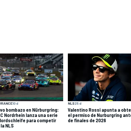
URANCE
10 d
NLS
25 d
vo bombazo en Nürburgring:
Valentino Rossi apunta a obt
C Nordrhein lanza una serie
el permiso de Nurburgring an
Nordschleife para competir
de finales de 2026
 la NLS