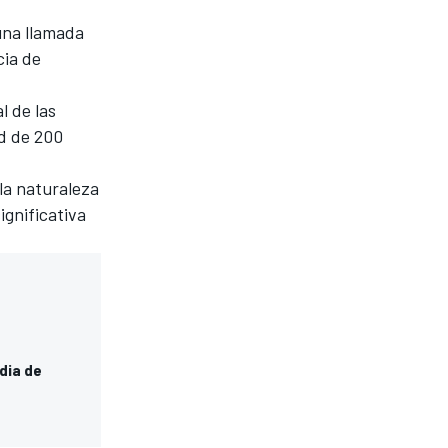
 una llamada
cia de
l de las
ad de 200
la naturaleza
ignificativa
dia de