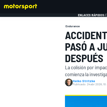
ENLACES RÁPIDOS:
C
Endurance
ACCIDENT
FÓRMULA 1
PASÓ A J
DESPUÉS
La colisión por impac
comienza la investig
Heiko Stritzke
Publicado:
24 abr 2026, 10