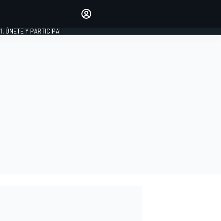
favoritos
Haz que se oiga tu voz
comentando artículos.
1, ÚNETE Y PARTICIPA!
INICIAR SESIÓN
EDICIÓN
LATINOAMÉRICA