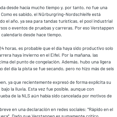
da desde hacía mucho tiempo y, por tanto, no fue una
. Como es sabido, el Nürburgring-Nordschleife está
el año, ya sea para tandas turísticas, el pool industrial
ursos o eventos de pruebas y carreras. Por eso Verstappen
l calendario desde hace tiempo.
4 horas, es probable que el día haya sido productivo solo
rrera haya invierno en el Eifel. Por la mañana, las
ima del punto de congelación. Además, hubo una ligera
go del día la pista se fue secando, pero no hizo más de seis
pen, ya que recientemente expresó de forma explícita su
ajo la lluvia. Esta vez fue posible, aunque con
rueba de la NLS aún había sido cancelada por motivos de
e breve en una
declaración en redes sociales
: "Rápido en el
fuera". Dado que Verstappen es sumamente crítico