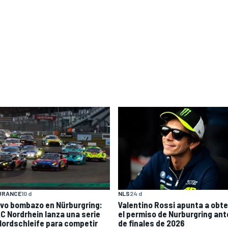
URANCE
10 d
NLS
24 d
vo bombazo en Nürburgring:
Valentino Rossi apunta a obt
C Nordrhein lanza una serie
el permiso de Nurburgring an
Nordschleife para competir
de finales de 2026