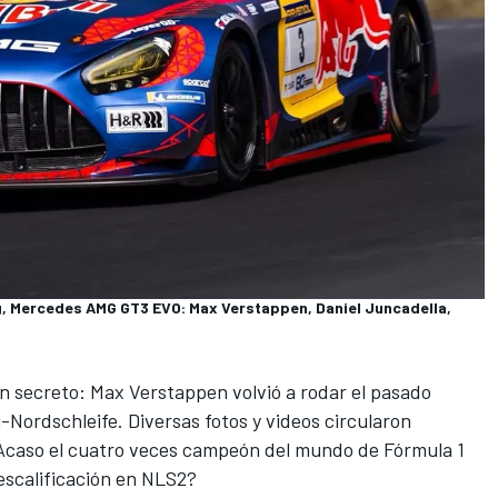
 Mercedes AMG GT3 EVO: Max Verstappen, Daniel Juncadella,
 secreto: Max Verstappen volvió a rodar el pasado
Nordschleife. Diversas fotos y videos circularon
¿Acaso el cuatro veces campeón del mundo de Fórmula 1
scalificación en NLS2
?