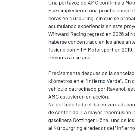
Una portavoz de AMG confirma a
Mot
FÓRMULA E
Fue simplemente una prueba completa
horas en Nürburing, sin que se proba
acumulando experiencia en este proy
Winward Racing regresó en 2026 al N
haberse concentrado en los años ante
fusionó con HTP Motorsport en 2019; l
remonta a ese año.
Precisamente después de la cancelad
kilómetros en el "Infierno Verde". En
vehículo patrocinado por Ravenol, estu
AMG estuvieron en acción.
WRC
No del todo todo el día en verdad, p
de contenido. La mayor repercusión l
gasolinera Döttinger Höhe, uno de los
al Nürburgring alrededor del "Infierno