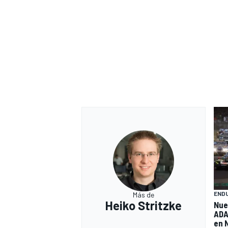
END
Más de
Heiko Stritzke
Nue
ADA
en 