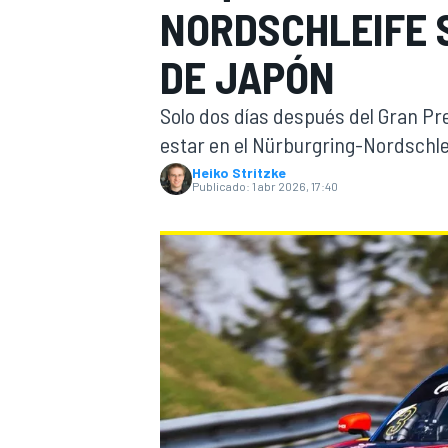
NORDSCHLEIFE 
INDYCAR
DE JAPÓN
Solo dos días después del Gran Pr
estar en el Nürburgring-Nordschle
Heiko Stritzke
Publicado:
1 abr 2026, 17:40
MOTOGP