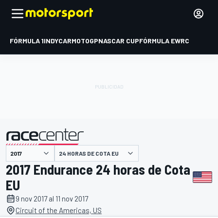
FÓRMULA 1
INDYCAR
MOTOGP
NASCAR CUP
FÓRMULA E
WRC
24 HORAS DE COTA EU
presentado por
2017 Endurance 24 horas de Cota
EU
9 nov 2017 al 11 nov 2017
Circuit of the Americas, US