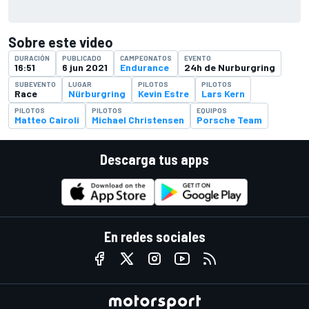
Sobre este video
DURACIÓN
PUBLICADO
CAMPEONATOS
EVENTO
16:51
6 jun 2021
Endurance
24h de Nurburgring
SUBEVENTO
LUGAR
PILOTOS
PILOTOS
Race
Nürburgring
Kevin Estre
Lars Kern
PILOTOS
PILOTOS
EQUIPOS
Matteo Cairoli
Michael Christensen
Porsche Team
Descarga tus apps
En redes sociales